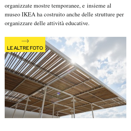
organizzate mostre temporanee, e insieme al
Notifiche mobile
Regala il Post
museo IKEA ha costruito anche delle strutture per
Hai bisogno di aiuto?
organizzare delle attività educative.
Esci