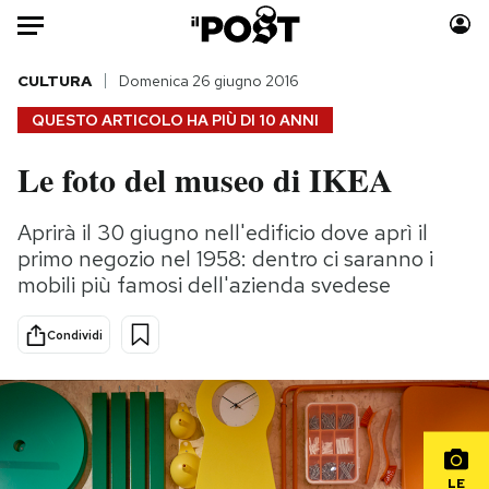
Auto
CULTURA
Domenica 26 giugno 2016
QUESTO ARTICOLO HA PIÙ DI
10 ANNI
HOME
Le foto del museo di IKEA
Italia
Moda
Mondo
Libri
Aprirà il 30 giugno nell'edificio dove aprì il
Politica
Consumismi
primo negozio nel 1958: dentro ci saranno i
Tecnologia
Storie/Idee
mobili più famosi dell'azienda svedese
Internet
Ok Boomer!
Condividi
Scienza
Media
Cultura
Europa
Economia
Altrecose
Sport
Mondiali calcio 2026
LE