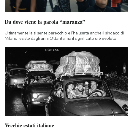
Da dove viene la parola “maranza”
Ultimamente la si sente parecchio e l'ha usata anche il sindaco di
Milano: esiste dagli anni Ottanta ma il significato si è evoluto
Vecchie estati italiane