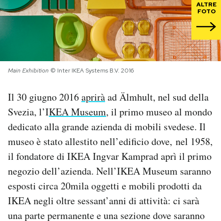
ALTRE
FOTO
PODCAST
NEWSLETTER
Main Exhibition
© Inter IKEA Systems B.V. 2016
I MIEI PREFERITI
Il 30 giugno 2016
aprirà
ad Älmhult, nel sud della
Svezia, l’I
KEA Museum
, il primo museo al mondo
SHOP
dedicato alla grande azienda di mobili svedese. Il
museo è stato allestito nell’edificio dove, nel 1958,
CALENDARIO
il fondatore di IKEA Ingvar Kamprad aprì il primo
negozio dell’azienda. Nell’IKEA Museum saranno
AREA PERSONALE
esposti circa 20mila oggetti e mobili prodotti da
IKEA negli oltre sessant’anni di attività: ci sarà
Area Personale
una parte permanente e una sezione dove saranno
Newsletter