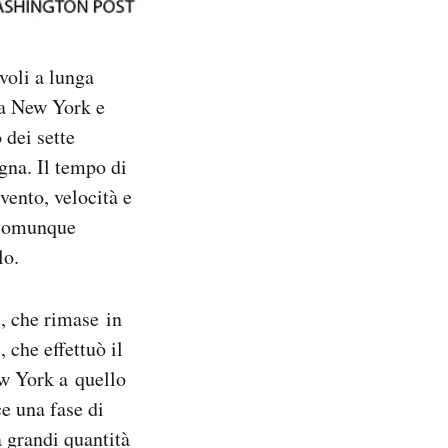
voli a lunga
tra New York e
 dei sette
gna. Il tempo di
vento, velocità e
 comunque
lo.
, che rimase in
 che effettuò il
w York a quello
e una fase di
a grandi quantità