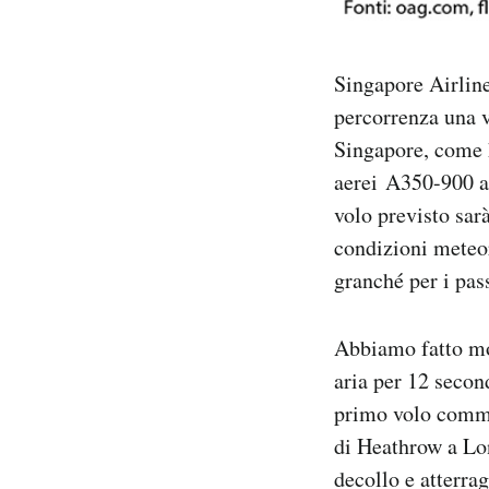
Singapore Airline
percorrenza una v
Singapore, come h
aerei A350-900 a 
volo previsto sarà
condizioni meteo
granché per i pas
Abbiamo fatto mol
aria per 12 secon
primo volo comme
di Heathrow a Lon
decollo e atterra