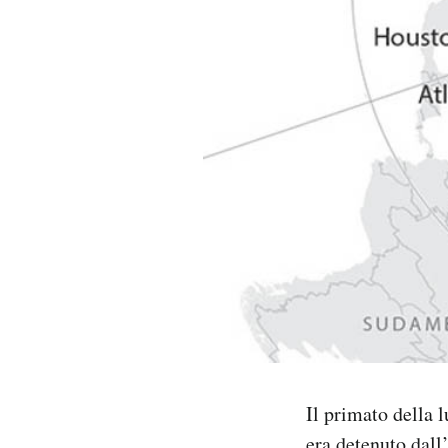
PODCAST
NEWSLETTER
I MIEI PREFERITI
SHOP
CALENDARIO
AREA PERSONALE
Il primato della l
Area Personale
Newsletter
era detenuto dall