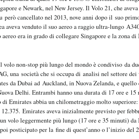
gapore e Newark, nel New Jersey. Il Volo 21, che aveva 
fu però cancellato nel 2013, nove anni dopo il suo prim
a aveva venduto il suo aereo a raggio ultra-lungo A340
ro aereo era in grado di collegare Singapore e la zona d
del volo non-stop più lungo del mondo è condiviso da d
G, una società che si occupa di analisi nel settore dei v
tes da Dubai ad Auckland, in Nuova Zelanda, e quello d
Nuova Delhi. Entrambi hanno una durata di 17 ore e 15 
o di Emirates abbia un chilometraggio molto superiore:
 12.375. Emirates aveva inizialmente previsto per febb
i un volo leggermente più lungo (17 ore e 35 minuti) d
poi posticipato per la fine di quest’anno o l’inizio del 