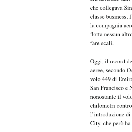
Notifiche mobile
che collegava Sin
Regala il Post
classe business, 
Hai bisogno di aiuto?
la compagnia aere
Esci
flotta nessun alt
fare scali.
Oggi, il record 
aeree, secondo OA
volo 449 di Emira
San Francisco e 
nonostante il vol
chilometri contro
l’introduzione d
City, che però ha 