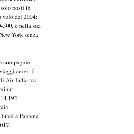
solo posti in
o volo del 2004:
-500, e nella sua
i New York senza
ue compagnie
iaggi aerei: il
i Air India tra
minuti,
 14.192
raio
a Dubai a Panama
2017.