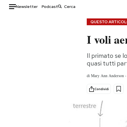
Newsletter
Podcast
Auto
QUESTO ARTICOLO
I voli a
HOME
Italia
Moda
Il primato se 
Mondo
Libri
quasi tutti pa
Politica
Consumismi
Tecnologia
Storie/Idee
di
Mary Ann Anderson -
Internet
Ok Boomer!
Scienza
Media
Condividi
Cultura
Europa
Economia
Altrecose
Sport
Mondiali calcio 2026