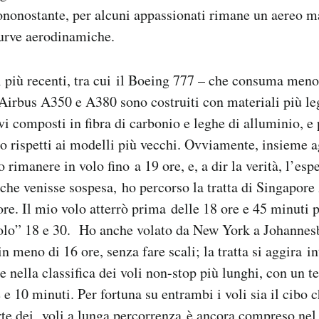
ononostante, per alcuni appassionati rimane un aereo m
curve aerodinamiche.
 più recenti, tra cui il Boeing 777 – che consuma meno
Airbus A350 e A380 sono costruiti con materiali più le
i composti in fibra di carbonio e leghe di alluminio, 
go rispetti ai modelli più vecchi. Ovviamente, insieme a
rimanere in volo fino a 19 ore, e, a dir la verità, l’esp
che venisse sospesa, ho percorso la tratta di Singapore
e. Il mio volo atterrò prima delle 18 ore e 45 minuti p
lo” 18 e 30. Ho anche volato da New York a Johannes
 meno di 16 ore, senza fare scali; la tratta si aggira in
 nella classifica dei voli non-stop più lunghi, con un t
e e 10 minuti. Per fortuna su entrambi i voli sia il cibo 
rte dei voli a lunga percorrenza è ancora compreso nel