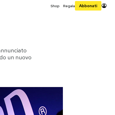
Abbonati
Shop
Regala
 annunciato
endo un nuovo