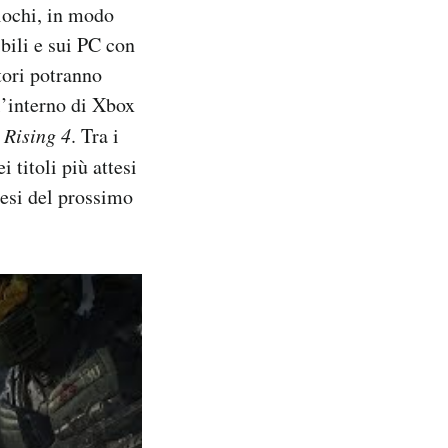
iochi, in modo
bili e sui PC con
tori potranno
ll’interno di Xbox
 Rising 4
. Tra i
i titoli più attesi
mesi del prossimo