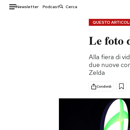
Newsletter
Podcast
Auto
QUESTO ARTICOLO
Le foto 
HOME
Italia
Moda
Alla fiera di 
Mondo
Libri
due nuove cons
Politica
Consumismi
Zelda
Tecnologia
Storie/Idee
Internet
Ok Boomer!
Condividi
Scienza
Media
Cultura
Europa
Economia
Altrecose
Sport
Mondiali calcio 2026