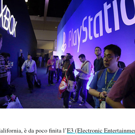
lifornia, è da poco finita l’
E3 (Electronic Entertainme