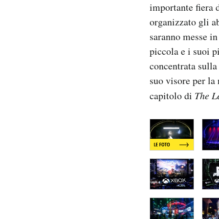
importante fiera 
Notifiche mobile
organizzato gli a
Regala il Post
Hai bisogno di aiuto?
saranno messe in
Esci
piccola e i suoi 
concentrata sulla
suo visore per la
capitolo di
The L