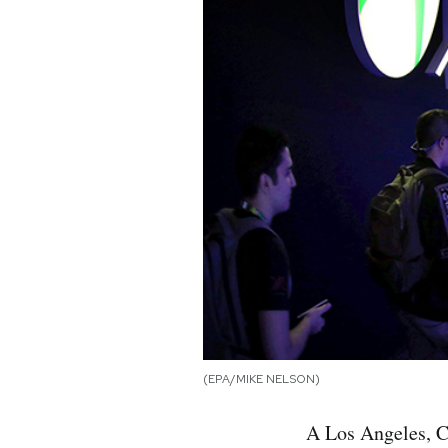
PODCAST
NEWSLETTER
I MIEI PREFERITI
SHOP
CALENDARIO
AREA PERSONALE
(EPA/MIKE NELSON)
Area Personale
A Los Angeles, Ca
Newsletter