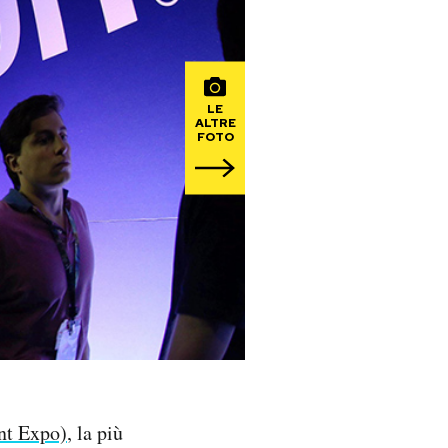
LE
ALTRE
FOTO
nt Expo)
, la più