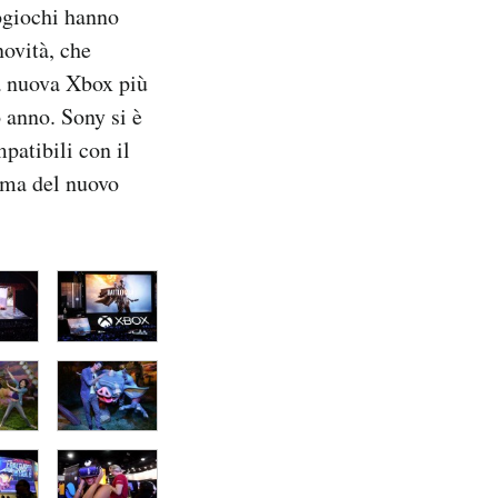
eogiochi hanno
novità, che
a nuova Xbox più
o anno. Sony si è
patibili con il
rima del nuovo