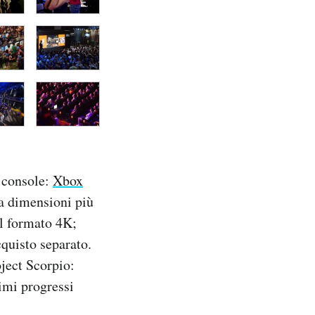
e console:
Xbox
ha dimensioni più
il formato 4K;
cquisto separato.
ject Scorpio:
imi progressi