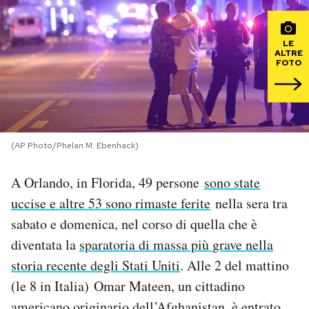
PODCAST
LE
ALTRE
FOTO
NEWSLETTER
I MIEI PREFERITI
(AP Photo/Phelan M. Ebenhack)
SHOP
A Orlando, in Florida, 49 persone
sono state
uccise e altre 53 sono rimaste ferite
nella sera tra
CALENDARIO
sabato e domenica, nel corso di quella che è
diventata la
sparatoria di massa più grave nella
AREA PERSONALE
storia recente degli Stati Uniti
. Alle 2 del mattino
(le 8 in Italia) Omar Mateen, un cittadino
Area Personale
Newsletter
americano originario dell’Afghanistan, è entrato