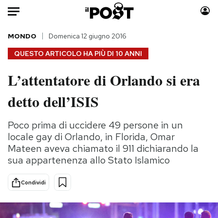
Auto
MONDO
Domenica 12 giugno 2016
QUESTO ARTICOLO HA PIÙ DI
10 ANNI
HOME
L’attentatore di Orlando si era
Italia
Moda
detto dell’ISIS
Mondo
Libri
Politica
Consumismi
Poco prima di uccidere 49 persone in un
Tecnologia
Storie/Idee
locale gay di Orlando, in Florida, Omar
Internet
Ok Boomer!
Mateen aveva chiamato il 911 dichiarando la
Scienza
Media
sua appartenenza allo Stato Islamico
Cultura
Europa
Economia
Altrecose
Condividi
Sport
Mondiali calcio 2026