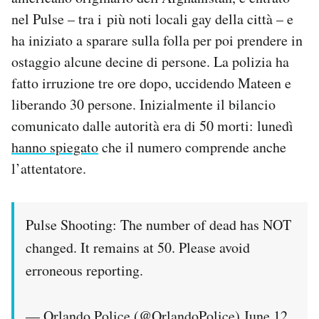
Notifiche mobile
nel Pulse – tra i più noti locali gay della città – e
Regala il Post
ha iniziato a sparare sulla folla per poi prendere in
Hai bisogno di aiuto?
ostaggio alcune decine di persone. La polizia ha
Esci
fatto irruzione tre ore dopo, uccidendo Mateen e
liberando 30 persone. Inizialmente il bilancio
comunicato dalle autorità era di 50 morti: lunedì
hanno spiegato
che il numero comprende anche
l’attentatore.
Pulse Shooting: The number of dead has NOT
changed. It remains at 50. Please avoid
erroneous reporting.
— Orlando Police (@OrlandoPolice)
June 12,