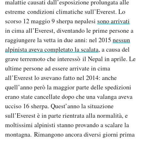
malattie causati dall’esposizione prolungata alle
Notifiche mobile
estreme condizioni climatiche sull’Everest. Lo
Regala il Post
scorso 12 maggio 9 sherpa nepalesi
sono arrivati
Hai bisogno di aiuto?
in cima all’Everest, diventando le prime persone a
Esci
raggiungere la vetta in due anni: nel 2015
nessun
alpinista aveva completato la scalata
, a causa del
grave terremoto che interessò il Nepal in aprile. Le
ultime persone ad essere arrivate in cima
all’Everest lo avevano fatto nel 2014: anche
quell’anno però la maggior parte delle spedizioni
erano state cancellate dopo che una valanga aveva
ucciso 16 sherpa. Quest’anno la situazione
sull’Everest è in parte rientrata alla normalità, e
moltissimi alpinisti stanno provando a scalare la
montagna. Rimangono ancora diversi giorni prima