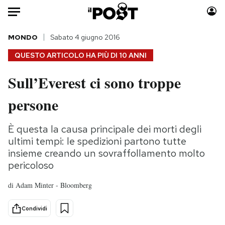
Auto
MONDO
Sabato 4 giugno 2016
QUESTO ARTICOLO HA PIÙ DI
10 ANNI
HOME
Sull’Everest ci sono troppe
Italia
Moda
persone
Mondo
Libri
Politica
Consumismi
È questa la causa principale dei morti degli
Tecnologia
Storie/Idee
ultimi tempi: le spedizioni partono tutte
Internet
Ok Boomer!
insieme creando un sovraffollamento molto
Scienza
Media
pericoloso
Cultura
Europa
di
Adam Minter - Bloomberg
Economia
Altrecose
Sport
Mondiali calcio 2026
Condividi