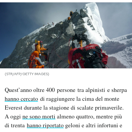
PODCAST
NEWSLETTER
I MIEI PREFERITI
SHOP
(STR/AFP/GETTY IMAGES)
Quest’anno oltre 400 persone tra alpinisti e sherpa
CALENDARIO
hanno cercato
di raggiungere la cima del monte
Everest durante la stagione di scalate primaverile.
AREA PERSONALE
A oggi
ne sono morti
almeno quattro, mentre più
Area Personale
di trenta
hanno riportato
geloni e altri infortuni e
Newsletter