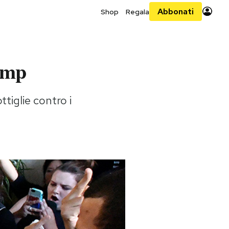
Abbonati
Shop
Regala
ump
tiglie contro i