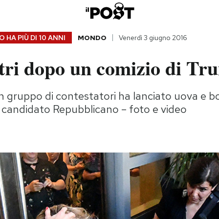
 HA PIÙ DI
10 ANNI
MONDO
Venerdì 3 giugno 2016
ntri dopo un comizio di Tr
un gruppo di contestatori ha lanciato uova e bot
l candidato Repubblicano – foto e video