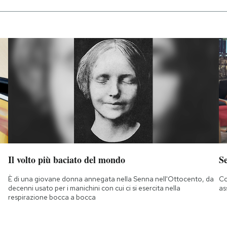
Il volto più baciato del mondo
S
È di una giovane donna annegata nella Senna nell'Ottocento, da
Co
decenni usato per i manichini con cui ci si esercita nella
as
respirazione bocca a bocca