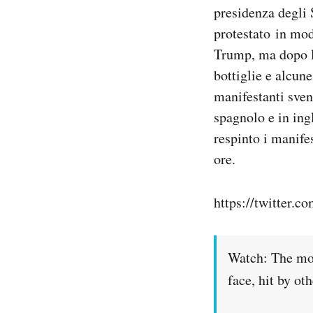
presidenza degli 
Notifiche mobile
Regala il Post
protestato in mod
Hai bisogno di aiuto?
Trump, ma dopo la
Esci
bottiglie e alcune
manifestanti sve
spagnolo e in ing
respinto i manife
ore.
https://twitter.
Watch: The mom
face, hit by ot