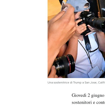
PODCAST
NEWSLETTER
I MIEI PREFERITI
SHOP
CALENDARIO
Una sostenitrice di Trump a San Jose, Ca
AREA PERSONALE
Giovedì 2 giugno 
Area Personale
sostenitori e con
Newsletter