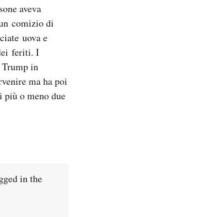
rsone aveva
 un comizio di
nciate uova e
i feriti. I
o Trump in
ervenire ma ha poi
ti più o meno due
gged in the