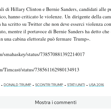
ali di Hillary Clinton e Bernie Sanders, candidati alle p
co, hanno criticato le violenze. Un dirigente della cam
 ha scritto su Twitter che non deve esserci violenza con
to, mentre il portavoce di Bernie Sanders ha detto che
 in una cabina elettorale può fermare Trump».
com/smahaskey/status/738570881392214017
com/Timcast/status/738561162980134913
-
-
-
-
DONALD TRUMP
SCONTRI TRUMP
STATI UNITI
USA 2016
Mostra i commenti