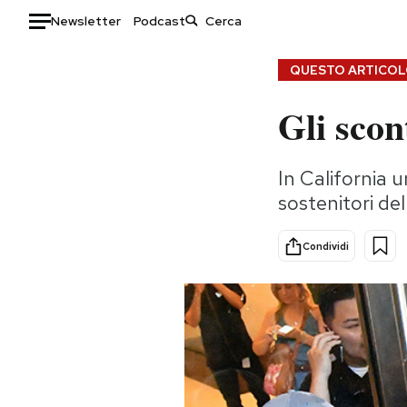
Newsletter
Podcast
Auto
QUESTO ARTICOLO
Gli sco
HOME
Italia
Moda
In California 
Mondo
Libri
sostenitori de
Politica
Consumismi
Tecnologia
Storie/Idee
Condividi
Internet
Ok Boomer!
Scienza
Media
Cultura
Europa
Economia
Altrecose
Sport
Mondiali calcio 2026