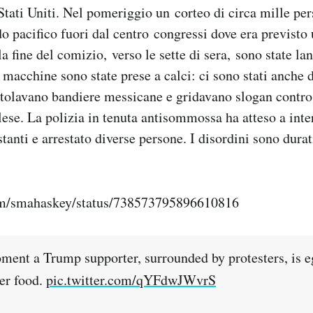
Stati Uniti. Nel pomeriggio un corteo di circa mille pe
o pacifico fuori dal centro congressi dove era previsto
 fine del comizio, verso le sette di sera, sono state la
 macchine sono state prese a calci: ci sono stati anche de
ntolavano bandiere messicane e gridavano slogan contr
lese. La polizia in tenuta antisommossa ha atteso a int
stanti e arrestato diverse persone. I disordini sono dura
com/smahaskey/status/738573795896610816
ent a Trump supporter, surrounded by protesters, is e
her food.
pic.twitter.com/qYFdwJWvrS