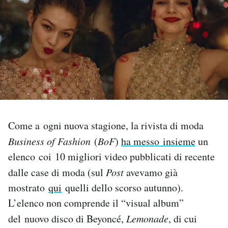
PODCAST
NEWSLETTER
I MIEI PREFERITI
SHOP
Come a ogni nuova stagione, la rivista di moda
Business of Fashion
(
BoF
)
ha messo insieme
un
CALENDARIO
elenco coi 10 migliori video pubblicati di recente
dalle case di moda (sul
Post
avevamo già
mostrato
qui
quelli dello scorso autunno).
AREA PERSONALE
L’elenco non comprende il “visual album”
Area Personale
del nuovo disco di Beyoncé,
Lemonade
, di cui
Newsletter