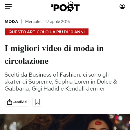
Auto
MODA
Mercoledì 27 aprile 2016
QUESTO ARTICOLO HA PIÙ DI
10 ANNI
HOME
I migliori video di moda in
Italia
Moda
circolazione
Mondo
Libri
Politica
Consumismi
Scelti da Business of Fashion: ci sono gli
Tecnologia
Storie/Idee
skater di Supreme, Sophia Loren in Dolce &
Internet
Ok Boomer!
Gabbana, Gigi Hadid e Kendall Jenner
Scienza
Media
Cultura
Europa
Condividi
Economia
Altrecose
Sport
Mondiali calcio 2026