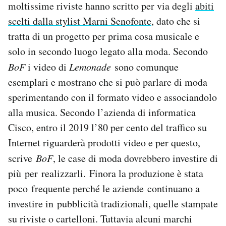
moltissime riviste hanno scritto per via degli
abiti
Notifiche mobile
scelti dalla stylist Marni Senofonte
, dato che si
Regala il Post
tratta di un progetto per prima cosa musicale e
Hai bisogno di aiuto?
Esci
solo in secondo luogo legato alla moda. Secondo
BoF
i video di
Lemonade
sono comunque
esemplari e mostrano che si può parlare di moda
sperimentando con il formato video e associandolo
alla musica. Secondo l’azienda di informatica
Cisco, entro il 2019 l’80 per cento del traffico su
Internet riguarderà prodotti video e per questo,
scrive
BoF
, le case di moda dovrebbero investire di
più per realizzarli. Finora la produzione è stata
poco frequente perché le aziende continuano a
investire in pubblicità tradizionali, quelle stampate
su riviste o cartelloni. Tuttavia alcuni marchi