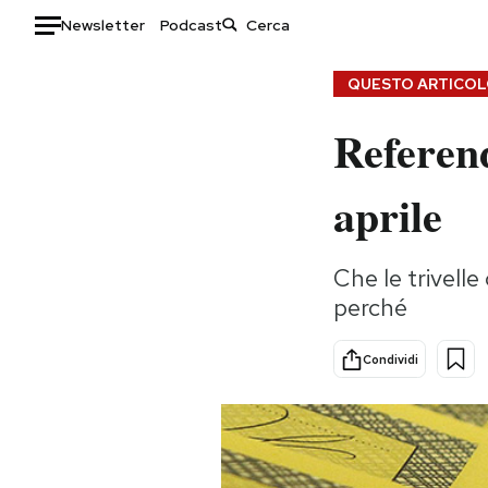
Newsletter
Podcast
Auto
QUESTO ARTICOLO
Referend
HOME
Italia
Moda
aprile
Mondo
Libri
Politica
Consumismi
Che le trivell
Tecnologia
Storie/Idee
perché
Internet
Ok Boomer!
Scienza
Media
Condividi
Cultura
Europa
Economia
Altrecose
Sport
Mondiali calcio 2026