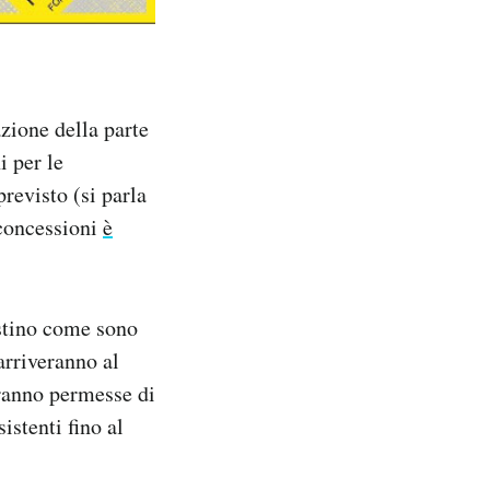
zione della parte
i per le
revisto (si parla
 concessioni
è
estino come sono
arriveranno al
aranno permesse di
istenti fino al