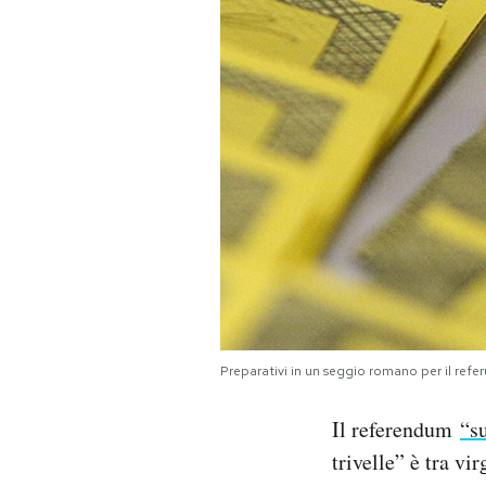
PODCAST
NEWSLETTER
I MIEI PREFERITI
SHOP
CALENDARIO
Preparativi in un seggio romano per il ref
AREA PERSONALE
Il referendum
“su
Area Personale
trivelle” è tra vi
Newsletter