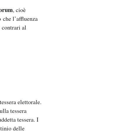
orum
, cioè
o che l’affluenza
 contrari al
tessera elettorale.
ulla tessera
ddetta tessera. I
utinio delle