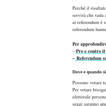
Perché il risulta
servirà che vada a
ai referendum è s
referendum hanno 
Per approfondire
Pro e contro il
–
–
Referendum sull
Dove e quando si
Possono votare tut
Per votare bisogn
elettorale person
seggi saranno aper