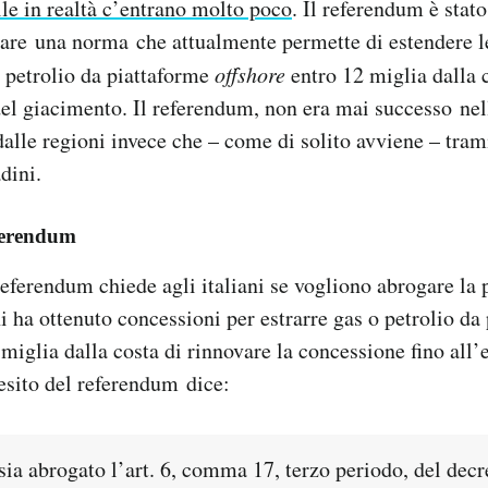
elle in realtà c’entrano molto poco
. Il referendum è stat
gare una norma che attualmente permette di estendere l
o petrolio da piattaforme
offshore
entro 12 miglia dalla c
el giacimento. Il referendum, non era mai successo nella
 dalle regioni invece che – come di solito avviene – tram
adini.
eferendum
ferendum chiede agli italiani se vogliono abrogare la p
i ha ottenuto concessioni per estrarre gas o petrolio da
 miglia dalla costa di rinnovare la concessione fino all
esito del referendum dice:
sia abrogato l’art. 6, comma 17, terzo periodo, del decr