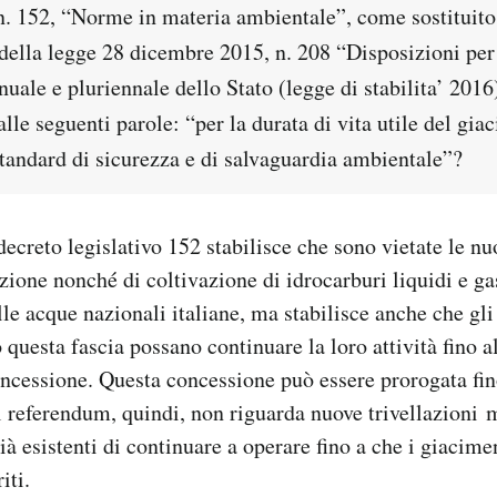
 n. 152, “Norme in materia ambientale”, come sostitui
1 della legge 28 dicembre 2015, n. 208 “Disposizioni pe
nuale e pluriennale dello Stato (legge di stabilita’ 2016
lle seguenti parole: “per la durata di vita utile del gia
standard di sicurezza e di salvaguardia ambientale”?
ecreto legislativo 152 stabilisce che sono vietate le nuo
ezione nonché di coltivazione di idrocarburi liquidi e ga
le acque nazionali italiane, ma stabilisce anche che gli
 questa fascia possano continuare la loro attività fino al
ncessione. Questa concessione può essere prorogata fi
l referendum, quindi, non riguarda nuove trivellazioni m
ià esistenti di continuare a operare fino a che i giacimen
iti.