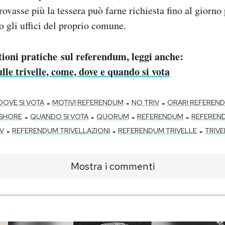
ovasse più la tessera può farne richiesta fino al giorno
 gli uffici del proprio comune.
stioni pratiche sul referendum, leggi anche:
le trivelle, come, dove e quando si vota
-
-
-
DOVE SI VOTA
MOTIVI REFERENDUM
NO TRIV
ORARI REFEREN
-
-
-
-
FSHORE
QUANDO SI VOTA
QUORUM
REFERENDUM
REFEREND
-
-
-
V
REFERENDUM TRIVELLAZIONI
REFERENDUM TRIVELLE
TRIVE
Mostra i commenti