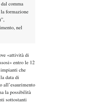
to dal comma
r la formazione
)”,
cimento, nel
ve «attività di
ssosi» entro le 12
 impianti che
la data di
no all’esaurimento
a la possibilità
ti sottostanti