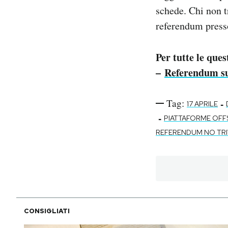
schede. Chi non tr
referendum presso
Per tutte le que
–
Referendum sul
Tag:
-
17 APRILE
-
PIATTAFORME OF
REFERENDUM NO TRI
CONSIGLIATI