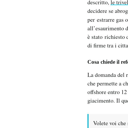
descritto,
le triv
Notifiche mobile
decidere se abro
Regala il Post
per estrarre gas 
Hai bisogno di aiuto?
Esci
all’esaurimento d
è stato richiesto
di firme tra i citt
Cosa chiede il r
La domanda del re
che permette a ch
offshore entro 12
giacimento. Il qu
Volete voi che 