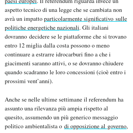
paesi europei
. Il referendum riguarda invece un
Notifiche mobile
aspetto tecnico di una legge che se cambiata non
Regala il Post
avrà un impatto
particolarmente significativo sulle
Hai bisogno di aiuto?
politiche energetiche nazionali
. Gli italiani
Esci
dovranno decidere se le piattaforme che si trovano
entro 12 miglia dalla costa possono o meno
continuare a estrarre idrocarburi fino a che i
giacimenti saranno attivi, o se dovranno chiudere
quando scadranno le loro concessioni (cioè entro i
prossimi vent’anni).
Anche se nelle ultime settimane il referendum ha
assunto una rilevanza più ampia rispetto al
quesito, assumendo un più generico messaggio
politico ambientalista o
di opposizione al governo
,