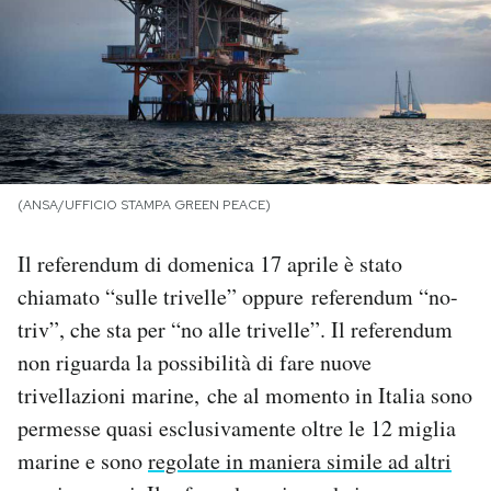
PODCAST
NEWSLETTER
I MIEI PREFERITI
(ANSA/UFFICIO STAMPA GREEN PEACE)
Il referendum di domenica 17 aprile è stato
SHOP
chiamato “sulle trivelle” oppure referendum “no-
triv”, che sta per “no alle trivelle”. Il referendum
CALENDARIO
non riguarda la possibilità di fare nuove
trivellazioni marine, che al momento in Italia sono
AREA PERSONALE
permesse quasi esclusivamente oltre le 12 miglia
Area Personale
marine e sono
regolate in maniera simile ad altri
Newsletter