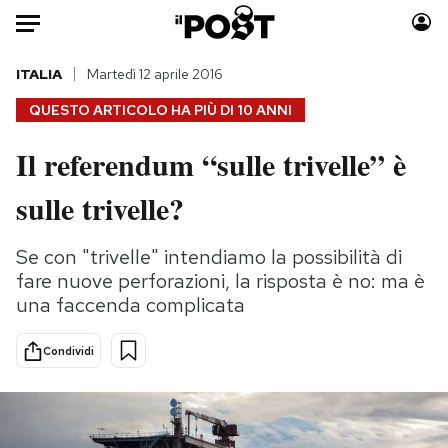
Auto
ITALIA
Martedì 12 aprile 2016
QUESTO ARTICOLO HA PIÙ DI
10 ANNI
HOME
Il referendum “sulle trivelle” è
Italia
Moda
sulle trivelle?
Mondo
Libri
Politica
Consumismi
Se con "trivelle" intendiamo la possibilità di
Tecnologia
Storie/Idee
fare nuove perforazioni, la risposta è no: ma è
Internet
Ok Boomer!
una faccenda complicata
Scienza
Media
Cultura
Europa
Condividi
Economia
Altrecose
Sport
Mondiali calcio 2026