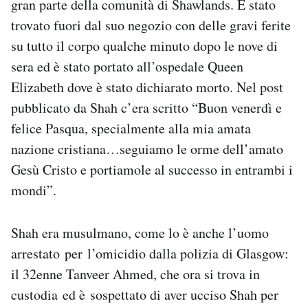
gran parte della comunità di Shawlands. È stato
Notifiche mobile
trovato fuori dal suo negozio con delle gravi ferite
Regala il Post
su tutto il corpo qualche minuto dopo le nove di
Hai bisogno di aiuto?
sera ed è stato portato all’ospedale Queen
Esci
Elizabeth dove è stato dichiarato morto. Nel post
pubblicato da Shah c’era scritto “Buon venerdì e
felice Pasqua, specialmente alla mia amata
nazione cristiana…seguiamo le orme dell’amato
Gesù Cristo e portiamole al successo in entrambi i
mondi”.
Shah era musulmano, come lo è anche l’uomo
arrestato per l’omicidio dalla polizia di Glasgow:
il 32enne Tanveer Ahmed, che ora si trova in
custodia ed è sospettato di aver ucciso Shah per