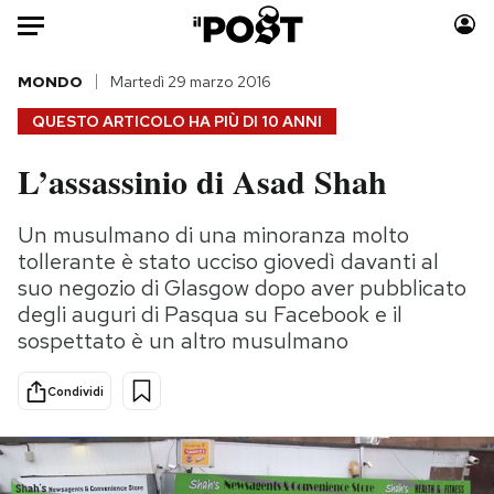
Auto
MONDO
Martedì 29 marzo 2016
QUESTO ARTICOLO HA PIÙ DI
10 ANNI
HOME
L’assassinio di Asad Shah
Italia
Moda
Mondo
Libri
Un musulmano di una minoranza molto
Politica
Consumismi
tollerante è stato ucciso giovedì davanti al
Tecnologia
Storie/Idee
suo negozio di Glasgow dopo aver pubblicato
degli auguri di Pasqua su Facebook e il
Internet
Ok Boomer!
sospettato è un altro musulmano
Scienza
Media
Cultura
Europa
Condividi
Economia
Altrecose
Sport
Mondiali calcio 2026