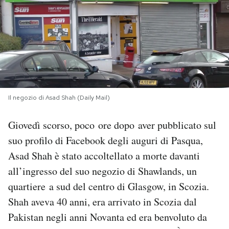
PODCAST
NEWSLETTER
I MIEI PREFERITI
Il negozio di Asad Shah (Daily Mail)
SHOP
Giovedì scorso, poco ore dopo aver pubblicato sul
suo profilo di Facebook degli auguri di Pasqua,
Asad Shah è stato accoltellato a morte davanti
CALENDARIO
all’ingresso del suo negozio di Shawlands, un
quartiere a sud del centro di Glasgow, in Scozia.
AREA PERSONALE
Shah aveva 40 anni, era arrivato in Scozia dal
Area Personale
Pakistan negli anni Novanta ed era benvoluto da
Newsletter