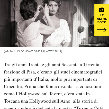
PODCAST
LE
ALTRE
FOTO
NEWSLETTER
I MIEI PREFERITI
(ANSA / US FONDAZIONE PALAZZO BLU)
SHOP
Tra gli anni Trenta e gli anni Sessanta a Tirrenia,
frazione di Pisa, c’erano gli studi cinematografici
CALENDARIO
più importanti d’Italia, molto più importanti di
Cinecittà. Prima che Roma diventasse conosciuta
AREA PERSONALE
come l’Hollywood sul Tevere, c’era stata in
Toscana una Hollywood sull’Arno: alla storia di
Area Personale
Newsletter
quegli studios è dedicata la mostra “
Tirrenia-Città