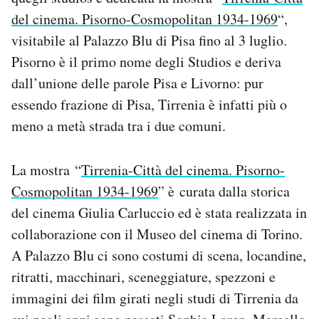
Notifiche mobile
del cinema. Pisorno-Cosmopolitan 1934-1969
“,
Regala il Post
visitabile al Palazzo Blu di Pisa fino al 3 luglio.
Hai bisogno di aiuto?
Pisorno è il primo nome degli Studios e deriva
Esci
dall’unione delle parole Pisa e Livorno: pur
essendo frazione di Pisa, Tirrenia è infatti più o
meno a metà strada tra i due comuni.
La mostra “
Tirrenia-Città del cinema. Pisorno-
Cosmopolitan 1934-1969
” è curata dalla storica
del cinema Giulia Carluccio ed è stata realizzata in
collaborazione con il Museo del cinema di Torino.
A Palazzo Blu ci sono costumi di scena, locandine,
ritratti, macchinari, sceneggiature, spezzoni e
immagini dei film girati negli studi di Tirrenia da