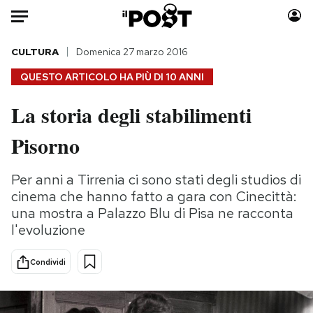
Auto
CULTURA
Domenica 27 marzo 2016
QUESTO ARTICOLO HA PIÙ DI
10 ANNI
HOME
La storia degli stabilimenti
Italia
Moda
Pisorno
Mondo
Libri
Politica
Consumismi
Per anni a Tirrenia ci sono stati degli studios di
Tecnologia
Storie/Idee
cinema che hanno fatto a gara con Cinecittà:
Internet
Ok Boomer!
una mostra a Palazzo Blu di Pisa ne racconta
Scienza
Media
l'evoluzione
Cultura
Europa
Economia
Altrecose
Condividi
Sport
Mondiali calcio 2026