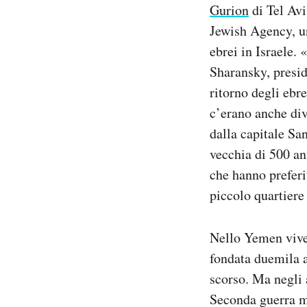
Gurion
di Tel Avi
Notifiche mobile
Jewish Agency, un
Regala il Post
Hai bisogno di aiuto?
ebrei in Israele.
Esci
Sharansky, presid
ritorno degli ebr
c’erano anche div
dalla capitale San
vecchia di 500 an
che hanno preferi
piccolo quartiere
Nello Yemen vive
fondata duemila a
scorso. Ma negli a
Seconda guerra mo