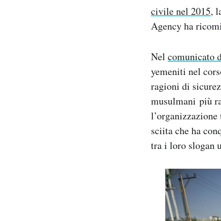
civile nel 2015
, 
Agency ha ricomin
Nel
comunicato d
yemeniti nel corso
ragioni di sicure
musulmani più rad
l’organizzazione t
sciita che ha con
tra i loro slogan 