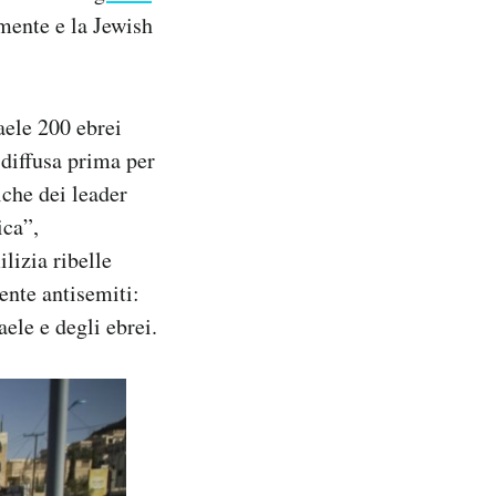
rmente e la Jewish
raele 200 ebrei
 diffusa prima per
iche dei leader
ica”,
ilizia ribelle
ente antisemiti:
aele e degli ebrei.