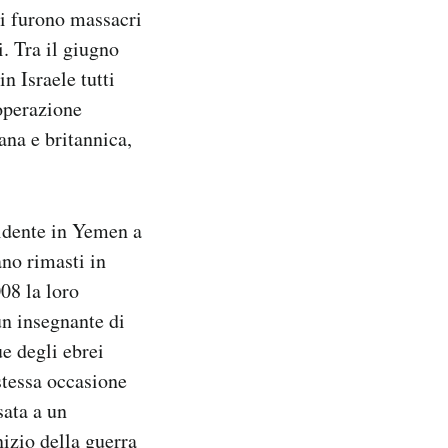
Ci furono massacri
. Tra il giugno
n Israele tutti
’operazione
ana e britannica,
sidente in Yemen a
ano rimasti in
08 la loro
un insegnante di
e degli ebrei
stessa occasione
sata a un
nizio della
guerra