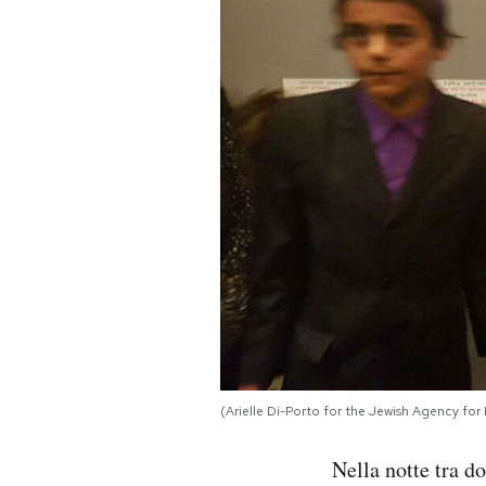
PODCAST
NEWSLETTER
I MIEI PREFERITI
SHOP
CALENDARIO
AREA PERSONALE
(Arielle Di-Porto for the Jewish Agency for I
Area Personale
Nella notte tra d
Newsletter