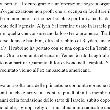
v, portati al sicuro grazie a un’operazione segreta orga
’organizzazione non profit che si occupa di facilitare il
 «È un momento storico per Israele e per l’aliyah», ha d
ente dell’agenzia. Aliyah è il termine usato in Israele p
ei in quella che considerano la loro terra promessa. Tra 
erse donne e bambini, oltre al rabbino di Raydah, una c
a’a. Il rabbino ha portato con sé una copia della Torah c
ni. Ora la comunità ebraica in Yemen è ridotta agli ul
to non partire. Quaranta di loro vivono nella capitale S
 recintato vicino all’ex ambasciata americana.
va una volta una delle più antiche comunità ebraiche 
nni fa, che è arrivata a contare più di 50 mila membri 
nni della fondazione dello stato di Israele, subito dopo 
ndiale, i gruppi religiosi musulmani più radicali e una