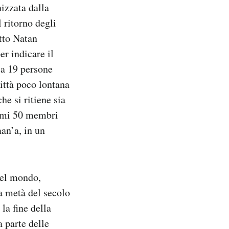
nizzata dalla
 ritorno degli
etto Natan
er indicare il
la 19 persone
ittà poco lontana
he si ritiene sia
timi 50 membri
aan’a, in un
del mondo,
a metà del secolo
la fine della
 parte delle