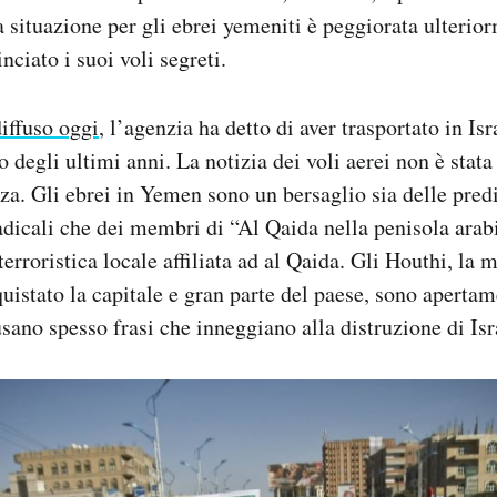
la situazione per gli ebrei yemeniti è peggiorata ulterio
ciato i suoi voli segreti.
iffuso oggi
, l’agenzia ha detto di aver trasportato in Is
 degli ultimi anni. La notizia dei voli aerei non è stata
zza. Gli ebrei in Yemen sono un bersaglio sia delle pred
icali che dei membri di “Al Qaida nella penisola arab
erroristica locale affiliata ad al Qaida. Gli Houthi, la m
quistato la capitale e gran parte del paese, sono apertam
usano spesso frasi che inneggiano alla distruzione di Isr