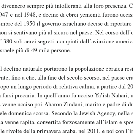
 divennero sempre più intolleranti alla loro presenza. 
947 e nel 1948, e decine di ebrei yemeniti furono uccisi
embre del 1950 il governo israeliano decise di riportare i
non si sentivano più al sicuro nel paese. Nel corso dell
380 voli aerei segreti, compiuti dall’aviazione americ
Israele più di 49 mila persone.
l declino naturale portarono la popolazione ebraica re
nte, fino a che, alla fine del secolo scorso, nel paese er
Dopo un lungo periodo di relativa calma, a partire dal 20
a farsi precaria. In quell’anno fu ucciso Ya’ish Nahari, 
 venne ucciso poi Aharon Zindani, marito e padre di du
raele domenica scorsa. Secondo la Jewish Agency, nella 
 venne rapita, convertita forzosamente all’islam e spo
 rivolte della primavera araba, nel 2011, e poi con l’i