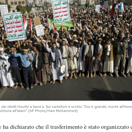
ei ribelli Houthi a Sana’a. Sui cartelloni è scritto “Dio è grande, morte all’Amer
, vittoria all’Islam” (AP Photo/Hani Mohammed)
ha dichiarato che il trasferimento è stato organizzato 