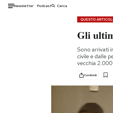
Newsletter
Podcast
Auto
QUESTO ARTICOLO
Gli ulti
HOME
Italia
Moda
Sono arrivati 
Mondo
Libri
civile e dalle 
Politica
Consumismi
vecchia 2.000
Tecnologia
Storie/Idee
Internet
Ok Boomer!
Condividi
Scienza
Media
Cultura
Europa
Economia
Altrecose
Sport
Mondiali calcio 2026