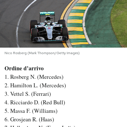
PODCAST
NEWSLETTER
I MIEI PREFERITI
Nico Rosberg (Mark Thompson/Getty Images)
Ordine d’arrivo
SHOP
1. Rosberg N. (Mercedes)
2. Hamilton L. (Mercedes)
CALENDARIO
3. Vettel S. (Ferrari)
4. Ricciardo D. (Red Bull)
AREA PERSONALE
5. Massa F. (Williams)
Area Personale
6. Grosjean R. (Haas)
Newsletter