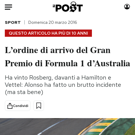
Auto
SPORT
Domenica 20 marzo 2016
QUESTO ARTICOLO HA PIÙ DI
10 ANNI
HOME
L’ordine di arrivo del Gran
Italia
Moda
Premio di Formula 1 d’Australia
Mondo
Libri
Politica
Consumismi
Ha vinto Rosberg, davanti a Hamilton e
Tecnologia
Storie/Idee
Vettel: Alonso ha fatto un brutto incidente
Internet
Ok Boomer!
(ma sta bene)
Scienza
Media
Cultura
Europa
Condividi
Economia
Altrecose
Sport
Mondiali calcio 2026