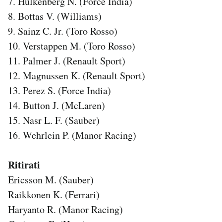
7. Hulkenberg N. (Force India)
Notifiche mobile
8. Bottas V. (Williams)
Regala il Post
9. Sainz C. Jr. (Toro Rosso)
Hai bisogno di aiuto?
10. Verstappen M. (Toro Rosso)
Esci
11. Palmer J. (Renault Sport)
12. Magnussen K. (Renault Sport)
13. Perez S. (Force India)
14. Button J. (McLaren)
15. Nasr L. F. (Sauber)
16. Wehrlein P. (Manor Racing)
Ritirati
Ericsson M. (Sauber)
Raikkonen K. (Ferrari)
Haryanto R. (Manor Racing)