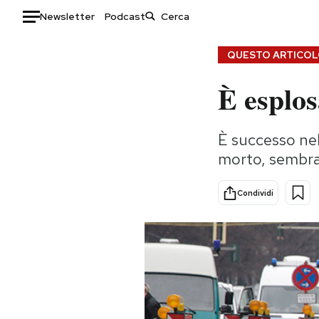
Newsletter
Podcast
Auto
QUESTO ARTICOLO
È esplos
HOME
Italia
Moda
È successo nel
Mondo
Libri
morto, sembra 
Politica
Consumismi
Tecnologia
Storie/Idee
Condividi
Internet
Ok Boomer!
Scienza
Media
Cultura
Europa
Economia
Altrecose
Sport
Mondiali calcio 2026