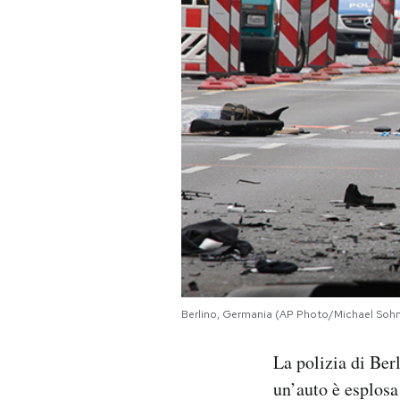
PODCAST
NEWSLETTER
I MIEI PREFERITI
SHOP
CALENDARIO
Berlino, Germania (AP Photo/Michael Soh
AREA PERSONALE
La polizia di Ber
Area Personale
un’auto è esplosa
Newsletter