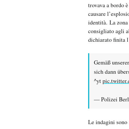
trovava a bordo è
Notifiche mobile
Regala il Post
causare l’esplosi
Hai bisogno di aiuto?
identità. La zona 
Esci
consigliato agli a
dichiarato finita
Gemäß unserer 
sich dann über
^yt
pic.twitt
— Polizei Berl
Le indagini sono i