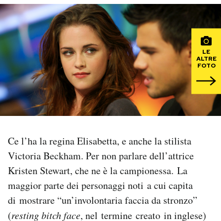
PODCAST
LE
NEWSLETTER
ALTRE
FOTO
I MIEI PREFERITI
SHOP
Ce l’ha la regina Elisabetta, e anche la stilista
CALENDARIO
Victoria Beckham. Per non parlare dell’attrice
Kristen Stewart, che ne è la campionessa. La
AREA PERSONALE
maggior parte dei personaggi noti a cui capita
di mostrare “un’involontaria faccia da stronzo”
Area Personale
(
resting bitch face
, nel termine creato in inglese)
Newsletter