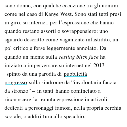
sono donne, con qualche eccezione tra gli uomini,
Notifiche mobile
Regala il Post
come nel caso di Kanye West. Sono stati tutti presi
Hai bisogno di aiuto?
in giro, su internet, per l’espressione che hanno
Esci
quando restano assorti o sovrappensiero: uno
sguardo descritto come vagamente infastidito, un
po’ critico e forse leggermente annoiato. Da
quando un meme sulla
resting bitch face
ha
iniziato a imperversare su internet nel 2013 –
spinto da una parodia di
pubblicità
progresso
sulla sindrome da “involontaria faccia
da stronzo” – in tanti hanno cominciato a
riconoscere la temuta espressione in articoli
dedicati a personaggi famosi, nella propria cerchia
sociale, o addirittura allo specchio.