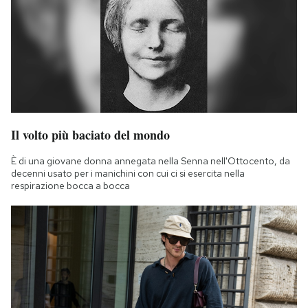
Il volto più baciato del mondo
È di una giovane donna annegata nella Senna nell'Ottocento, da
decenni usato per i manichini con cui ci si esercita nella
respirazione bocca a bocca