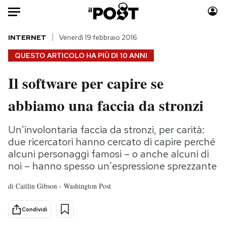
Auto
INTERNET
Venerdì 19 febbraio 2016
QUESTO ARTICOLO HA PIÙ DI
10 ANNI
HOME
Il software per capire se
Italia
Moda
abbiamo una faccia da stronzi
Mondo
Libri
Politica
Consumismi
Un'involontaria faccia da stronzi, per carità:
Tecnologia
Storie/Idee
due ricercatori hanno cercato di capire perché
Internet
Ok Boomer!
alcuni personaggi famosi – o anche alcuni di
Scienza
Media
noi – hanno spesso un'espressione sprezzante
Cultura
Europa
di
Caitlin Gibson - Washington Post
Economia
Altrecose
Sport
Mondiali calcio 2026
Condividi