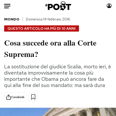
Auto
MONDO
Domenica 14 febbraio 2016
QUESTO ARTICOLO HA PIÙ DI
10 ANNI
HOME
Cosa succede ora alla Corte
Italia
Moda
Suprema?
Mondo
Libri
Politica
Consumismi
La sostituzione del giudice Scalia, morto ieri, è
Tecnologia
Storie/Idee
diventata improvvisamente la cosa più
Internet
Ok Boomer!
importante che Obama può ancora fare da
Scienza
Media
qui alla fine del suo mandato: ma sarà dura
Cultura
Europa
Economia
Altrecose
Condividi
Sport
Mondiali calcio 2026