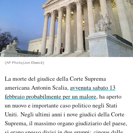
PODCAST
NEWSLETTER
I MIEI PREFERITI
(AP Photo/Jon Elswick)
SHOP
La morte del giudice della Corte Suprema
americana Antonin Scalia,
avvenuta sabato 13
CALENDARIO
febbraio probabilmente per un malore
, ha aperto
un nuovo e importante caso politico negli Stati
AREA PERSONALE
Uniti. Negli ultimi anni i nove giudici della Corte
Suprema, il massimo organo giudiziario del paese,
Area Personale
Newsletter
si erano spesso divisi in due gruppi: cinque dalle