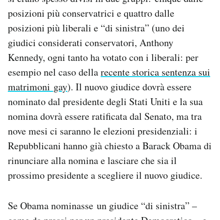
Notifiche mobile
posizioni più conservatrici e quattro dalle
Regala il Post
posizioni più liberali e “di sinistra” (uno dei
Hai bisogno di aiuto?
giudici considerati conservatori, Anthony
Esci
Kennedy, ogni tanto ha votato con i liberali: per
esempio nel caso della
recente storica sentenza sui
matrimoni gay
). Il nuovo giudice dovrà essere
nominato dal presidente degli Stati Uniti e la sua
nomina dovrà essere ratificata dal Senato, ma tra
nove mesi ci saranno le elezioni presidenziali: i
Repubblicani hanno già chiesto a Barack Obama di
rinunciare alla nomina e lasciare che sia il
prossimo presidente a scegliere il nuovo giudice.
Se Obama nominasse un giudice “di sinistra” –