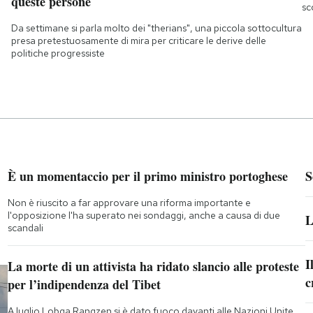
queste persone
sc
Da settimane si parla molto dei "therians", una piccola sottocultura
presa pretestuosamente di mira per criticare le derive delle
politiche progressiste
È un momentaccio per il primo ministro portoghese
S
Non è riuscito a far approvare una riforma importante e
l'opposizione l'ha superato nei sondaggi, anche a causa di due
L
scandali
I
La morte di un attivista ha ridato slancio alle proteste
c
per l’indipendenza del Tibet
A luglio Lobga Rangzen si è dato fuoco davanti alle Nazioni Unite