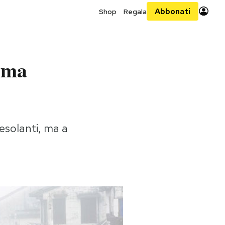
Abbonati
Shop
Regala
e ma
esolanti, ma a