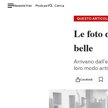
Newsletter
Podcast
Auto
QUESTO ARTICOLO
Le foto 
HOME
Italia
Moda
belle
Mondo
Libri
Politica
Consumismi
Arrivano dall'
Tecnologia
Storie/Idee
loro modo artis
Internet
Ok Boomer!
Scienza
Media
Condividi
Cultura
Europa
Economia
Altrecose
Sport
Mondiali calcio 2026