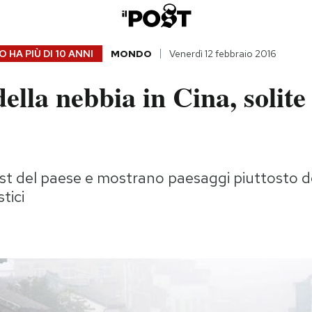
 HA PIÙ DI
10 ANNI
MONDO
Venerdì 12 febbraio 2016
della nebbia in Cina, solit
est del paese e mostrano paesaggi piuttosto d
tici