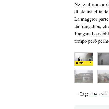
Nelle ultime ore
Notifiche mobile
Regala il Post
di alcune città de
Hai bisogno di aiuto?
La maggior parte 
Esci
da Yangzhou, che 
Jiangsu. La nebbi
tempo però permet
Tag:
-
CINA
NEBB