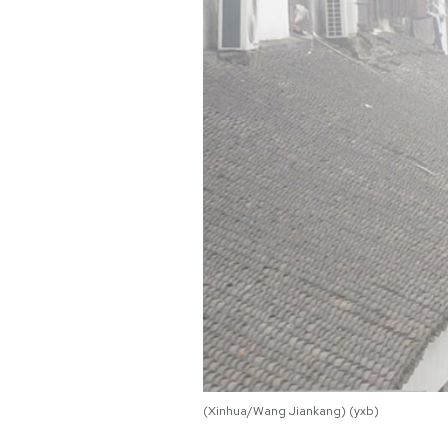
PODCAST
NEWSLETTER
I MIEI PREFERITI
SHOP
CALENDARIO
AREA PERSONALE
Area Personale
(Xinhua/Wang Jiankang) (yxb)
Newsletter