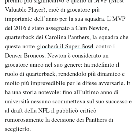
premio più significativo è quello di MVP (Most
Notifiche mobile
Valuable Player), cioè di giocatore più
Regala il Post
importante dell’anno per la sua squadra. L’MVP
Hai bisogno di aiuto?
del 2016 è stato assegnato a Cam Newton,
Esci
quarterback dei Carolina Panthers, la squadra che
questa notte
giocherà il Super Bowl
contro i
Denver Broncos. Newton è considerato un
giocatore unico nel suo genere: ha ridefinito il
ruolo di quarterback, rendendolo più dinamico e
molto più imprevedibile per le difese avversarie. E
ha una storia notevole: fino all’ultimo anno di
università nessuno scommetteva sul suo successo e
al draft della NFL il pubblicò criticò
rumorosamente la decisione dei Panthers di
sceglierlo.