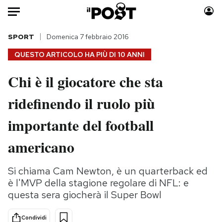
Auto
SPORT
Domenica 7 febbraio 2016
QUESTO ARTICOLO HA PIÙ DI
10 ANNI
HOME
Chi è il giocatore che sta
Italia
Moda
ridefinendo il ruolo più
Mondo
Libri
Politica
Consumismi
importante del football
Tecnologia
Storie/Idee
Internet
Ok Boomer!
americano
Scienza
Media
Cultura
Europa
Si chiama Cam Newton, è un quarterback ed
è l'MVP della stagione regolare di NFL: e
Economia
Altrecose
questa sera giocherà il Super Bowl
Sport
Mondiali calcio 2026
Condividi