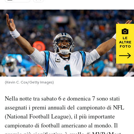
PODCAST
NEWSLETTER
LE
ALTRE
FOTO
I MIEI PREFERITI
SHOP
(Kevin C. Cox/Getty Images)
CALENDARIO
Nella notte tra sabato 6 e domenica 7 sono stati
assegnati i premi annuali del campionato di NFL
AREA PERSONALE
(National Football League), il più importante
Area Personale
campionato di football americano al mondo. Il
Newsletter