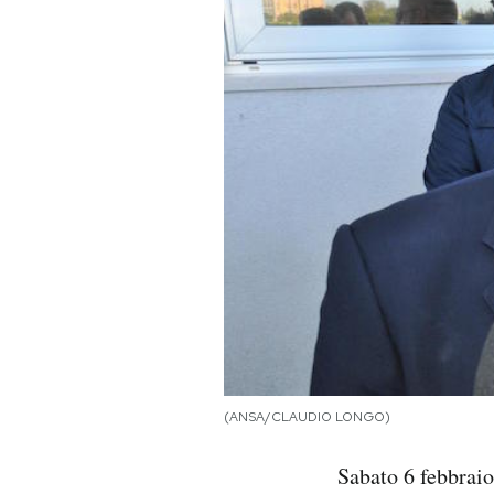
PODCAST
NEWSLETTER
I MIEI PREFERITI
SHOP
CALENDARIO
AREA PERSONALE
(ANSA/CLAUDIO LONGO)
Area Personale
Sabato 6 febbrai
Newsletter