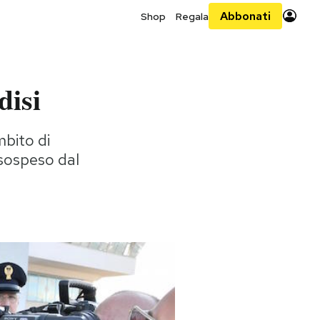
Abbonati
Shop
Regala
disi
mbito di
tosospeso dal