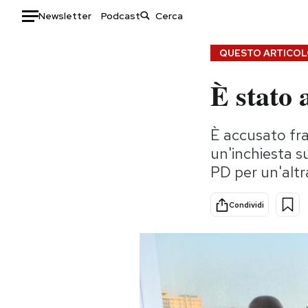
Newsletter
Podcast
Auto
QUESTO ARTICOLO
È stato 
HOME
Italia
Moda
È accusato fra 
Mondo
Libri
un'inchiesta su
Politica
Consumismi
PD per un'altr
Tecnologia
Storie/Idee
Internet
Ok Boomer!
Condividi
Scienza
Media
Cultura
Europa
Economia
Altrecose
Sport
Mondiali calcio 2026