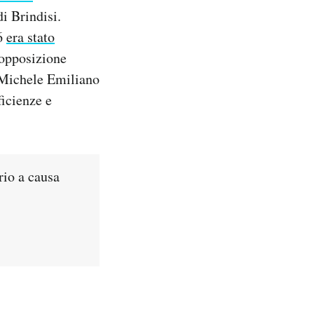
i Brindisi.
16
era stato
l’opposizione
 Michele Emiliano
ficienze e
rio a causa