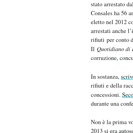
stato arrestato da
Notifiche mobile
Consales ha 56 an
Regala il Post
Hai bisogno di aiuto?
eletto nel 2012 c
Esci
arrestati anche l
rifiuti per conto
Il
Quotidiano di 
corruzione, concu
In sostanza,
scri
rifiuti e della ra
concessioni.
Sec
durante una conf
Non è la prima vo
2013 si era autos