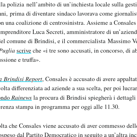
lla polizia nell’ambito di un’inchiesta locale sulla gesti
ni, prima di diventare sindaco lavorava come giornalist
on una coalizione di centrosinistra. Assieme a Consales 
’imprenditore Luca Secreti, amministratore di un’aziend
 del comune di Brindisi, e il commercialista Massimo V
Puglia
scrive
che «i tre sono accusati, in concorso, di ab
ssione e truffa».
ve
Brindisi Report
, Consales è accusato di avere appaltat
ccolta differenziata ad aziende a sua scelta, per poi lucra
ondo
Rainews
la procura di Brindisi spiegherà i dettagli
erenza stampa in programma per oggi alle 11.30.
lta che Consales viene accusato di aver commesso delle 
ospeso dal Partito Democratico in seguito a
un’altra inc