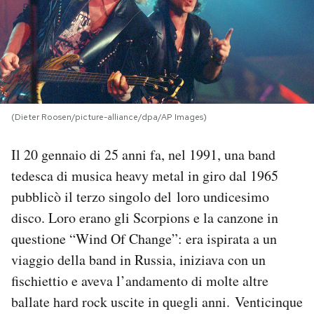
PODCAST
NEWSLETTER
(Dieter Roosen/picture-alliance/dpa/AP Images)
I MIEI PREFERITI
Il 20 gennaio di 25 anni fa, nel 1991, una band
SHOP
tedesca di musica heavy metal in giro dal 1965
pubblicò il terzo singolo del loro undicesimo
CALENDARIO
disco. Loro erano gli Scorpions e la canzone in
questione “Wind Of Change”: era ispirata a un
viaggio della band in Russia, iniziava con un
AREA PERSONALE
fischiettio e aveva l’andamento di molte altre
Area Personale
ballate hard rock uscite in quegli anni. Venticinque
Newsletter