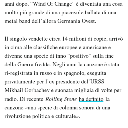
anni dopo, “Wind Of Change” è diventata una cosa
Notifiche mobile
molto più grande di una piacevole ballata di una
Regala il Post
Hai bisogno di aiuto?
metal band dell’allora Germania Ovest.
Esci
Il singolo vendette circa 14 milioni di copie, arrivò
in cima alle classifiche europee e americane e
divenne una specie di inno “positivo” sulla fine
della Guerra fredda. Negli anni la canzone è stata
ri-registrata in russo e in spagnolo, eseguita
privatamente per l’ex presidente del’URSS
Mikhail Gorbachev e suonata migliaia di volte per
radio. Di recente
Rolling Stone
ha definito
la
canzone «una specie di colonna sonora di una
rivoluzione politica e culturale».