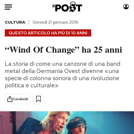
Auto
CULTURA
Giovedì 21 gennaio 2016
QUESTO ARTICOLO HA PIÙ DI
10 ANNI
HOME
“Wind Of Change” ha 25 anni
Italia
Moda
Mondo
Libri
La storia di come una canzone di una band
Politica
Consumismi
metal della Germania Ovest divenne «una
Tecnologia
Storie/Idee
specie di colonna sonora di una rivoluzione
politica e culturale»
Internet
Ok Boomer!
Scienza
Media
Condividi
Cultura
Europa
Economia
Altrecose
Sport
Mondiali calcio 2026