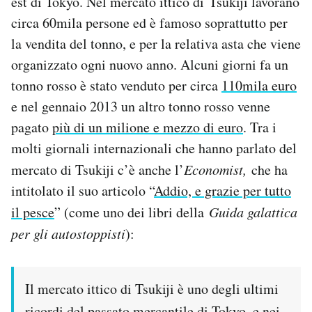
est di Tokyo. Nel mercato ittico di Tsukiji lavorano
Notifiche mobile
circa 60mila persone ed è famoso soprattutto per
Regala il Post
la vendita del tonno, e per la relativa asta che viene
Hai bisogno di aiuto?
organizzato ogni nuovo anno. Alcuni giorni fa un
Esci
tonno rosso è stato venduto per circa
110mila euro
e nel gennaio 2013 un altro tonno rosso venne
pagato
più di un milione e mezzo di euro
. Tra i
molti giornali internazionali che hanno parlato del
mercato di Tsukiji c’è anche l’
Economist,
che ha
intitolato il suo articolo “
Addio, e grazie per tutto
il pesce
” (come uno dei libri della
Guida galattica
per gli autostoppisti
):
Il mercato ittico di Tsukiji è uno degli ultimi
ricordi del passato mercantile di Tokyo, e nei