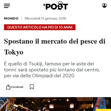
Auto
MONDO
Mercoledì 13 gennaio 2016
QUESTO ARTICOLO HA PIÙ DI
10 ANNI
HOME
Spostano il mercato del pesce di
Italia
Moda
Tokyo
Mondo
Libri
Politica
Consumismi
È quello di Tsukiji, famoso per le aste dei
Tecnologia
Storie/Idee
tonni: sarà spostato più lontano dal centro,
Internet
Ok Boomer!
per via delle Olimpiadi del 2020
Scienza
Media
Cultura
Europa
Condividi
Economia
Altrecose
Sport
Mondiali calcio 2026