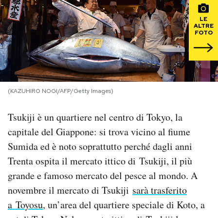
LE
PODCAST
ALTRE
FOTO
NEWSLETTER
I MIEI PREFERITI
(KAZUHIRO NOGI/AFP/Getty Images)
Tsukiji è un quartiere nel centro di Tokyo, la
SHOP
capitale del Giappone: si trova vicino al fiume
Sumida ed è noto soprattutto perché dagli anni
CALENDARIO
Trenta ospita il mercato ittico di Tsukiji, il più
grande e famoso mercato del pesce al mondo. A
AREA PERSONALE
novembre il mercato di Tsukiji
sarà trasferito
Area Personale
a Toyosu
, un’area del quartiere speciale di Koto, a
Newsletter