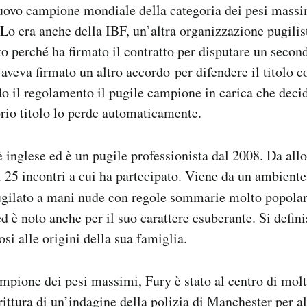
nuovo campione mondiale della categoria dei pesi mass
o era anche della IBF, un’altra organizzazione pugilisti
ato perché ha firmato il contratto per disputare un seco
aveva firmato un altro accordo per difendere il titolo 
o il regolamento il pugile campione in carica che deci
rio titolo lo perde automaticamente.
è inglese ed è un pugile professionista dal 2008. Da all
 25 incontri a cui ha partecipato. Viene da un ambiente
pugilato a mani nude con regole sommarie molto popolar
ed è noto anche per il suo carattere esuberante. Si defini
osi alle origini della sua famiglia.
mpione dei pesi massimi, Fury è stato al centro di molt
ittura di un’indagine della polizia di Manchester per al