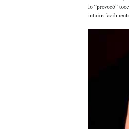
lo “provocò” tocc
intuire facilment