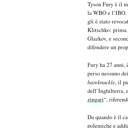
Tyson Fury è il 
Notifiche mobile
la WBO e l’IBO. L
Regala il Post
Hai bisogno di aiuto?
gli è stato revoc
Esci
Klitschko: prima 
Glazkov, e second
difendere un prop
Fury ha 27 anni, 
perso nessuno dei
bareknuckle
, il 
dell’Inghilterra, 
zingari
“, riferend
Da quando è il ca
polemiche e addir