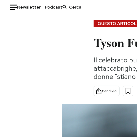
Newsletter
Podcast
Auto
QUESTO ARTICOLO
Tyson F
HOME
Italia
Moda
Il celebrato p
Mondo
Libri
attaccabrighe,
Politica
Consumismi
donne "stiano 
Tecnologia
Storie/Idee
Internet
Ok Boomer!
Condividi
Scienza
Media
Cultura
Europa
Economia
Altrecose
Sport
Mondiali calcio 2026