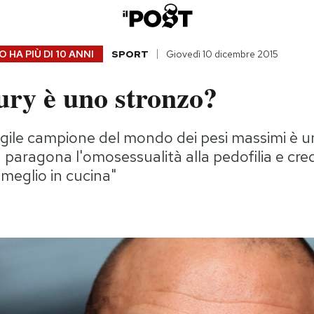
 HA PIÙ DI
10 ANNI
SPORT
Giovedì 10 dicembre 2015
ury è uno stronzo?
ugile campione del mondo dei pesi massimi è u
 paragona l'omosessualità alla pedofilia e cre
meglio in cucina"