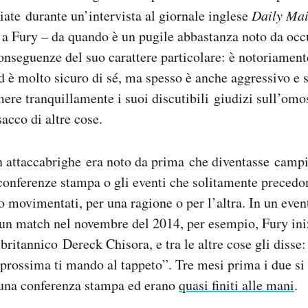
te durante un’intervista al giornale inglese
Daily Mai
 a Fury – da quando è un pugile abbastanza noto da occ
onseguenze del suo carattere particolare: è notoriamente
d è molto sicuro di sé, ma spesso è anche aggressivo e
ere tranquillamente i suoi discutibili giudizi sull’omos
acco di altre cose.
n attaccabrighe era noto da prima che diventasse campi
onferenze stampa o gli eventi che solitamente precedon
 movimentati, per una ragione o per l’altra. In un even
un match nel novembre del 2014, per esempio, Fury iniz
 britannico Dereck Chisora, e tra le altre cose gli disse
la prossima ti mando al tappeto”. Tre mesi prima i due si
e una conferenza stampa ed erano
quasi finiti alle mani
.