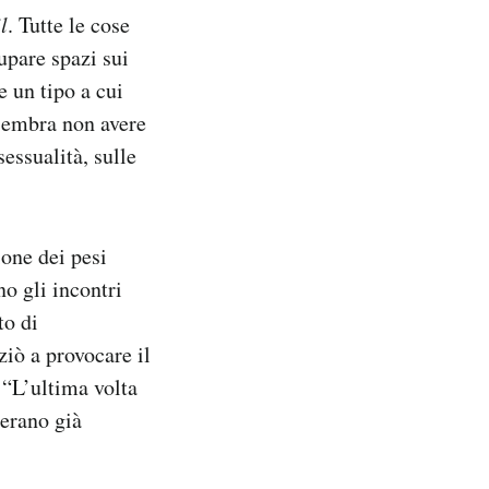
l
. Tutte le cose
upare spazi sui
 un tipo a cui
 sembra non avere
essualità, sulle
one dei pesi
o gli incontri
to di
iò a provocare il
: “L’ultima volta
 erano già