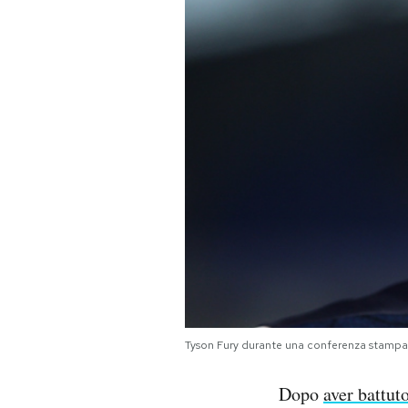
PODCAST
NEWSLETTER
I MIEI PREFERITI
SHOP
CALENDARIO
AREA PERSONALE
Tyson Fury durante una conferenza stampa 
Area Personale
Dopo
aver battut
Newsletter