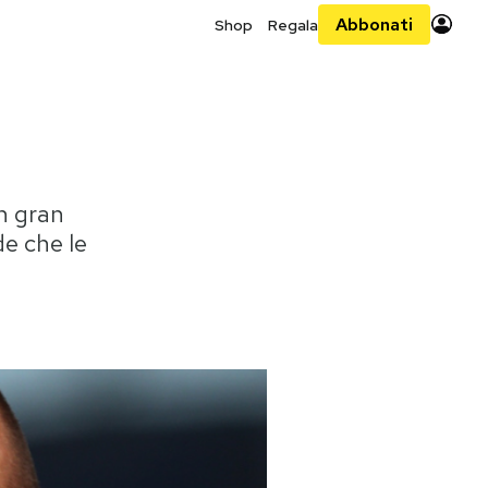
Abbonati
Shop
Regala
n gran
de che le