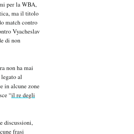
imi per la WBA,
ca, ma il titolo
ndo match contro
contro Vyacheslav
de di non
ora non ha mai
 legato al
e in alcune zone
sce “
il re degli
e discussioni,
cune frasi