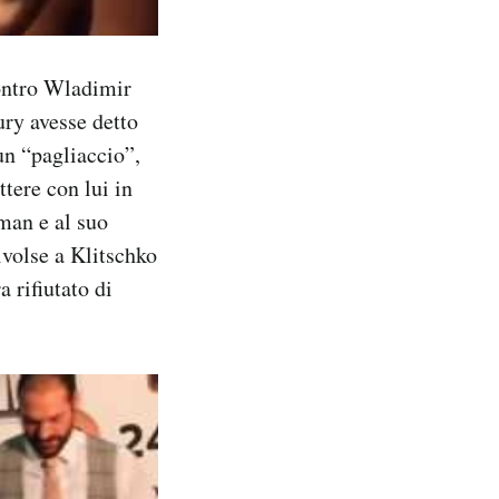
contro Wladimir
ury avesse detto
un “pagliaccio”,
ttere con lui in
tman e al suo
ivolse a Klitschko
 rifiutato di