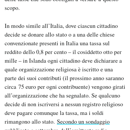
Notifiche mobile
scopo.
Regala il Post
Hai bisogno di aiuto?
In modo simile all’Italia, dove ciascun cittadino
Esci
decide se donare allo stato o a una delle chiese
convenzionate presenti in Italia una tassa sul
reddito dello 0,8 per cento – il cosiddetto otto per
mille – in Islanda ogni cittadino deve dichiarare a
quale organizzazione religiosa è iscritto e una
parte dei suoi contributi (il prossimo anno saranno
circa 75 euro per ogni contribuente) vengono girati
all’organizzazione che ha segnalato. Se qualcuno
decide di non iscriversi a nessun registro religioso
deve pagare comunque la tassa, ma i soldi
rimangono allo stato.
Secondo un sondaggio