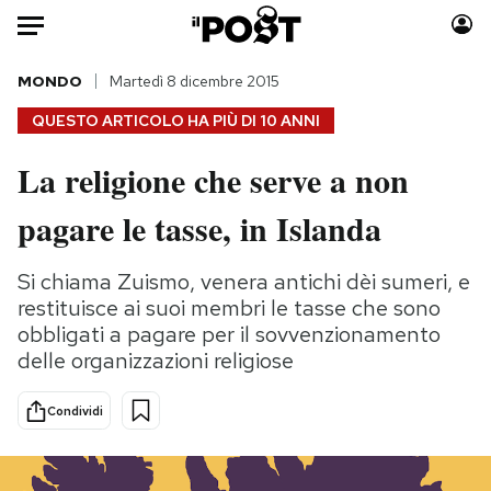
Auto
MONDO
Martedì 8 dicembre 2015
QUESTO ARTICOLO HA PIÙ DI
10 ANNI
HOME
La religione che serve a non
Italia
Moda
pagare le tasse, in Islanda
Mondo
Libri
Politica
Consumismi
Si chiama Zuismo, venera antichi dèi sumeri, e
Tecnologia
Storie/Idee
restituisce ai suoi membri le tasse che sono
Internet
Ok Boomer!
obbligati a pagare per il sovvenzionamento
Scienza
Media
delle organizzazioni religiose
Cultura
Europa
Economia
Altrecose
Condividi
Sport
Mondiali calcio 2026