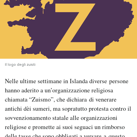
PODCAST
NEWSLETTER
I MIEI PREFERITI
Il logo degli zuisti
SHOP
Nelle ultime settimane in Islanda diverse persone
hanno aderito a un’organizzazione religiosa
CALENDARIO
chiamata “Zuismo”, che dichiara di venerare
antichi dèi sumeri, ma sopratutto protesta contro il
AREA PERSONALE
sovvenzionamento statale alle organizzazioni
religiose e promette ai suoi seguaci un rimborso
Area Personale
Newsletter
delle tasse che sono obbligati a versare a questo