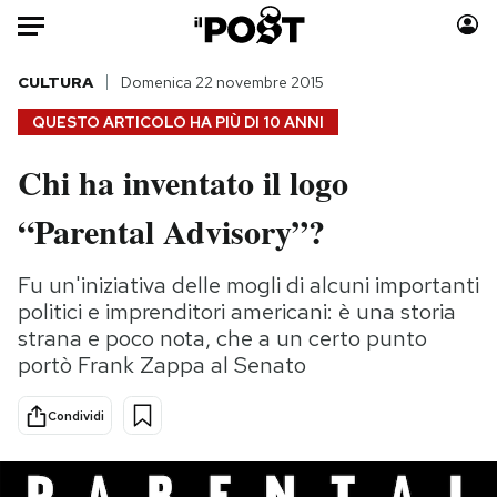
Auto
CULTURA
Domenica 22 novembre 2015
QUESTO ARTICOLO HA PIÙ DI
10 ANNI
HOME
Chi ha inventato il logo
Italia
Moda
“Parental Advisory”?
Mondo
Libri
Politica
Consumismi
Fu un'iniziativa delle mogli di alcuni importanti
Tecnologia
Storie/Idee
politici e imprenditori americani: è una storia
Internet
Ok Boomer!
strana e poco nota, che a un certo punto
Scienza
Media
portò Frank Zappa al Senato
Cultura
Europa
Economia
Altrecose
Condividi
Sport
Mondiali calcio 2026