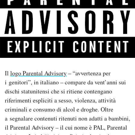
PODCAST
NEWSLETTER
I MIEI PREFERITI
SHOP
Il
logo Parental Advisory
– “avvertenza per
i genitori”, in italiano – compare da vent’anni sui
dischi statunitensi che si ritiene contengano
CALENDARIO
riferimenti espliciti a sesso, violenza, attività
criminali e consumo di alcol e droghe. Oltre
AREA PERSONALE
a segnalare contenuti ritenuti non adatti a bambini,
Area Personale
il Parental Advisory – il cui nome è PAL, Parental
Newsletter