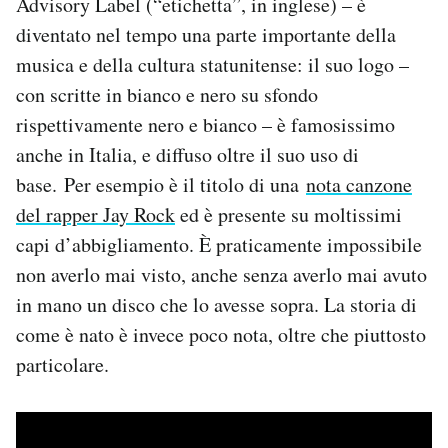
Advisory Label (“etichetta”, in inglese) – è
Notifiche mobile
diventato nel tempo una parte importante della
Regala il Post
musica e della cultura statunitense: il suo logo –
Hai bisogno di aiuto?
con scritte in bianco e nero su sfondo
Esci
rispettivamente nero e bianco – è famosissimo
anche in Italia, e diffuso oltre il suo uso di
base. Per esempio è il titolo di una
nota canzone
del rapper Jay Rock
ed è presente su moltissimi
capi d’abbigliamento. È praticamente impossibile
non averlo mai visto, anche senza averlo mai avuto
in mano un disco che lo avesse sopra. La storia di
come è nato è invece poco nota, oltre che piuttosto
particolare.