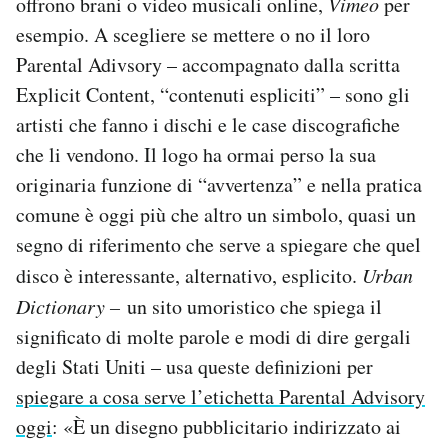
offrono brani o video musicali online,
Vimeo
per
esempio. A scegliere se mettere o no il loro
Parental Adivsory – accompagnato dalla scritta
Explicit Content, “contenuti espliciti” – sono gli
artisti che fanno i dischi e le case discografiche
che li vendono. Il logo ha ormai perso la sua
originaria funzione di “avvertenza” e nella pratica
comune è oggi più che altro un simbolo, quasi un
segno di riferimento che serve a spiegare che quel
disco è interessante, alternativo, esplicito.
Urban
Dictionary –
un sito umoristico che spiega il
significato di molte parole e modi di dire gergali
degli Stati Uniti – usa queste definizioni per
spiegare a cosa serve l’etichetta Parental Advisory
oggi
: «È un disegno pubblicitario indirizzato ai