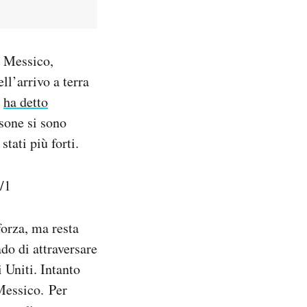
el Messico,
ll’arrivo a terra
,
ha detto
sone si sono
stati più forti.
/1
forza, ma resta
do di attraversare
i Uniti. Intanto
 Messico. Per