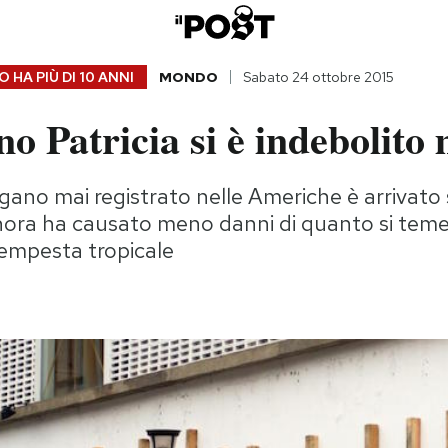
 HA PIÙ DI
10 ANNI
MONDO
Sabato 24 ottobre 2015
o Patricia si è indebolito 
ragano mai registrato nelle Americhe è arrivato
nora ha causato meno danni di quanto si teme
tempesta tropicale