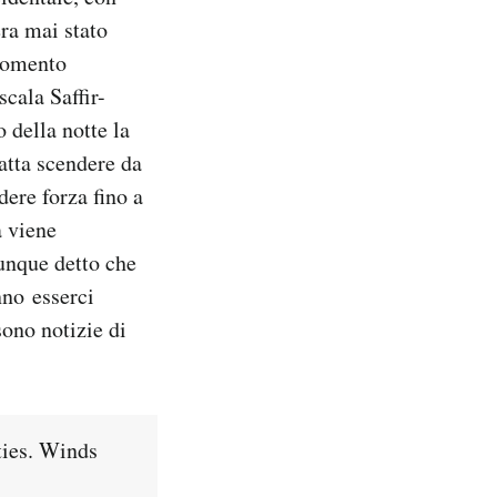
era mai stato
 momento
scala Saffir-
o della notte la
fatta scendere da
dere forza fino a
a viene
unque detto che
nno esserci
sono notizie di
ties. Winds