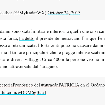
eather (@MyRadarWX)
October 24, 2015
anni sono stati limitati e inferiori a quelli che ci si sa
sta forza,
ha detto
il presidente messicano Enrique Peñ
so a reti unificate. I forti venti possono causare danni
 ma il timore principale è che le piogge intense scateni
essare diversi villaggi. Circa 400mila persone vivono in
ranno attraversate dall’uragano.
ectoriaPronóstico
del
#huracánPATRICIA
en el Océan
witter.com/wDDM6gBcu4