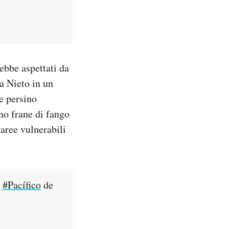
rebbe aspettati da
a Nieto in un
 e persino
no frane di fango
 aree vulnerabili
o
#Pacífico
de