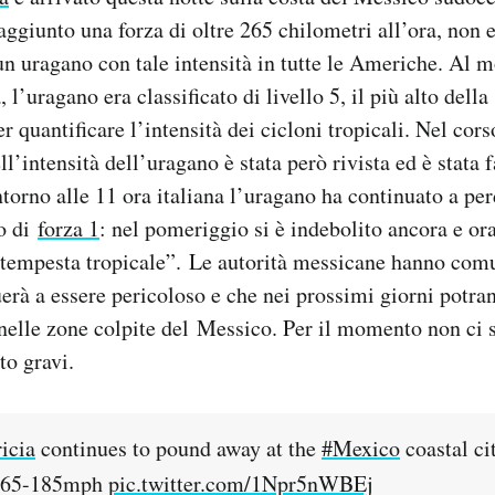
aggiunto una forza di oltre 265 chilometri all’ora, non 
un uragano con tale intensità in tutte le Americhe. Al
, l’uragano era classificato di livello 5, il più alto della 
 quantificare l’intensità dei cicloni tropicali. Nel cors
ll’intensità dell’uragano è stata però rivista ed è stata 
Intorno alle 11 ora italiana l’uragano ha continuato a per
lo di
forza 1
: nel pomeriggio si è indebolito ancora e or
“tempesta tropicale”. Le autorità messicane hanno com
erà a essere pericoloso e che nei prossimi giorni potra
 nelle zone colpite del Messico. Per il momento non ci 
to gravi.
icia
continues to pound away at the
#Mexico
coastal ci
 165-185mph
pic.twitter.com/1Npr5nWBEj