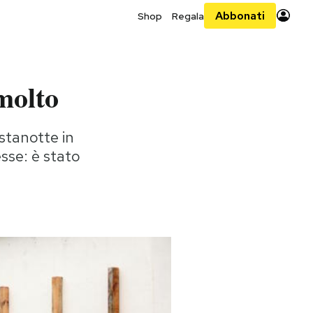
Abbonati
Shop
Regala
molto
 stanotte in
sse: è stato