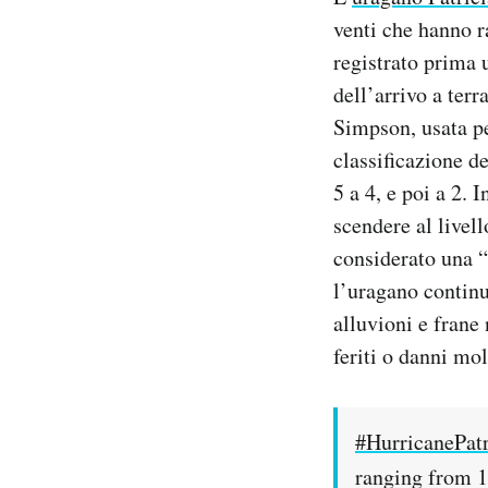
Notifiche mobile
venti che hanno r
Regala il Post
registrato prima 
Hai bisogno di aiuto?
dell’arrivo a terra
Esci
Simpson, usata per
classificazione de
5 a 4, e poi a 2. 
scendere al livel
considerato una 
l’uragano continu
alluvioni e frane
feriti o danni mol
#HurricanePatr
ranging from