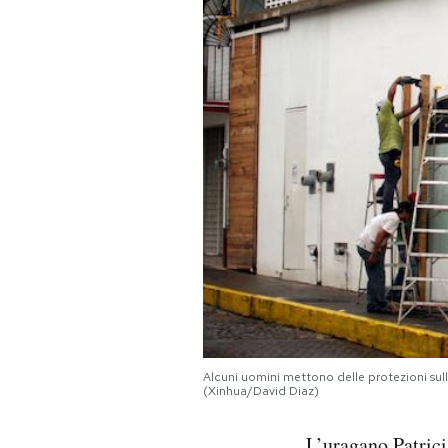
PODCAST
NEWSLETTER
I MIEI PREFERITI
SHOP
CALENDARIO
AREA PERSONALE
Alcuni uomini mettono delle protezioni sulle
(Xinhua/David Diaz)
Area Personale
Newsletter
L’
uragano Patrici