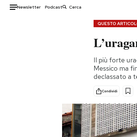
Newsletter
Podcast
Auto
QUESTO ARTICOLO
L’uragan
HOME
Italia
Moda
Il più forte u
Mondo
Libri
Messico ma fi
Politica
Consumismi
declassato a 
Tecnologia
Storie/Idee
Internet
Ok Boomer!
Condividi
Scienza
Media
Cultura
Europa
Economia
Altrecose
Sport
Mondiali calcio 2026