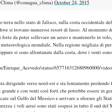
lima (@conagua_clima)
October 24, 2015
o terra nello stato di Jalisco, sulla costa occidentale d
 dove si trovano numerosi resort di lusso. Al momento de
ì forte da poter sollevare un aereo e mantenerlo in volo
 meteorologica mondiale. Nella regione migliaia di per
oppure si sono allontanate dalla costa, dove i venti sono 
com/Enrique_Acevedo/status/657716312680960000/video
sta dirigendo verso nord-est e sta lentamente perdendo 
 grande e con venti così forti che potrebbe essere in gra
ucare sul Golfo del Messico e arrivare a sfiorare gli Stat
urezza i voli aerei sono stati sospesi in tutto il sud del