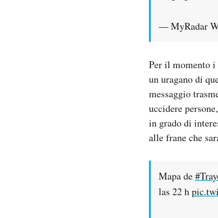
— MyRadar W
Per il momento i d
un uragano di que
messaggio trasmes
uccidere persone,
in grado di inter
alle frane che sa
Mapa de
#Tray
las 22 h
pic.t