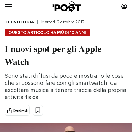
Auto
TECNOLOGIA
Martedì 6 ottobre 2015
QUESTO ARTICOLO HA PIÙ DI
10 ANNI
HOME
I nuovi spot per gli Apple
Italia
Moda
Watch
Mondo
Libri
Politica
Consumismi
Sono stati diffusi da poco e mostrano le cose
Tecnologia
Storie/Idee
che si possono fare con gli smartwatch, da
Internet
Ok Boomer!
ascoltare musica a tenere traccia della propria
Scienza
Media
attività fisica
Cultura
Europa
Economia
Altrecose
Condividi
Sport
Mondiali calcio 2026