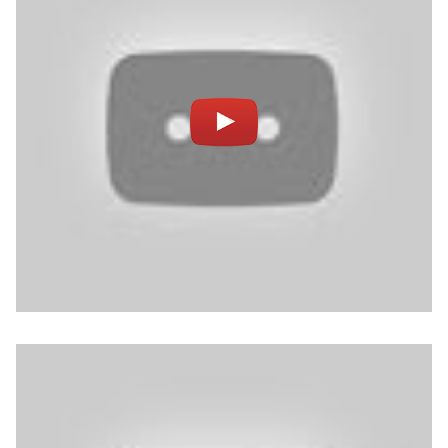
Notifiche mobile
Regala il Post
Hai bisogno di aiuto?
Esci