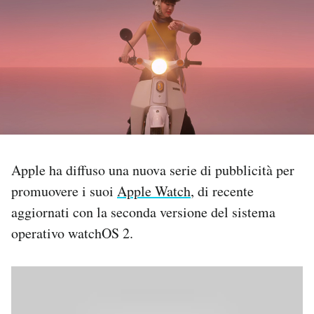
PODCAST
NEWSLETTER
I MIEI PREFERITI
SHOP
Apple ha diffuso una nuova serie di pubblicità per
promuovere i suoi
Apple Watch
, di recente
aggiornati con la seconda versione del sistema
CALENDARIO
operativo watchOS 2.
AREA PERSONALE
Area Personale
Newsletter