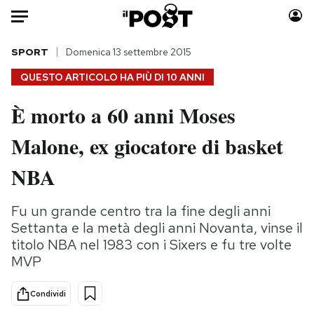
Auto
SPORT
Domenica 13 settembre 2015
QUESTO ARTICOLO HA PIÙ DI
10 ANNI
HOME
È morto a 60 anni Moses
Italia
Moda
Malone, ex giocatore di basket
Mondo
Libri
Politica
Consumismi
NBA
Tecnologia
Storie/Idee
Internet
Ok Boomer!
Fu un grande centro tra la fine degli anni
Scienza
Media
Settanta e la metà degli anni Novanta, vinse il
Cultura
Europa
titolo NBA nel 1983 con i Sixers e fu tre volte
MVP
Economia
Altrecose
Sport
Mondiali calcio 2026
Condividi