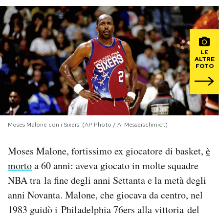
PODCAST
NEWSLETTER
LE
ALTRE
FOTO
I MIEI PREFERITI
SHOP
Moses Malone con i Sixers. (AP Photo / Al Messerschmidt)
CALENDARIO
Moses Malone, fortissimo ex giocatore di basket,
è
morto
a 60 anni: aveva giocato in molte squadre
NBA tra la fine degli anni Settanta e la metà degli
AREA PERSONALE
anni Novanta. Malone, che giocava da centro, nel
Area Personale
1983 guidò i Philadelphia 76ers alla vittoria del
Newsletter