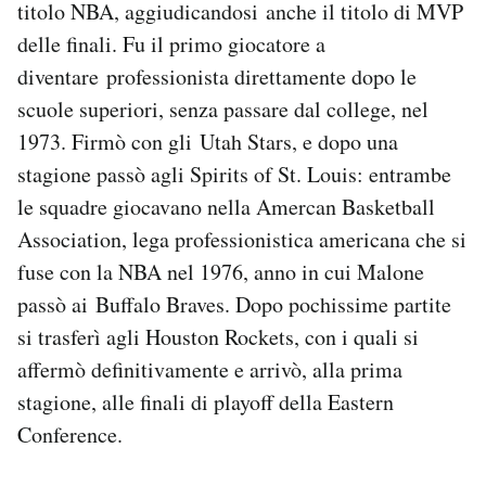
titolo NBA, aggiudicandosi anche il titolo di MVP
Notifiche mobile
delle finali. Fu il primo giocatore a
Regala il Post
diventare professionista direttamente dopo le
Hai bisogno di aiuto?
Esci
scuole superiori, senza passare dal college, nel
1973. Firmò con gli Utah Stars, e dopo una
stagione passò agli Spirits of St. Louis: entrambe
le squadre giocavano nella Amercan Basketball
Association, lega professionistica americana che si
fuse con la NBA nel 1976, anno in cui Malone
passò ai Buffalo Braves. Dopo pochissime partite
si trasferì agli Houston Rockets, con i quali si
affermò definitivamente e arrivò, alla prima
stagione, alle finali di playoff della Eastern
Conference.