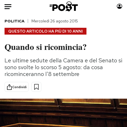
Auto
POLITICA
Mercoledì 26 agosto 2015
QUESTO ARTICOLO HA PIÙ DI
10 ANNI
HOME
Quando si ricomincia?
Italia
Moda
Mondo
Libri
Le ultime sedute della Camera e del Senato si
Politica
Consumismi
sono svolte lo scorso 5 agosto: da cosa
Tecnologia
Storie/Idee
ricominceranno l'8 settembre
Internet
Ok Boomer!
Condividi
Scienza
Media
Cultura
Europa
Economia
Altrecose
Sport
Mondiali calcio 2026