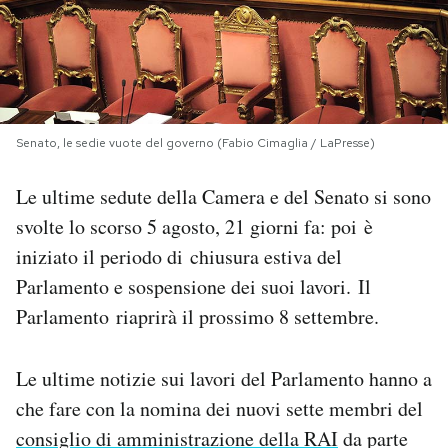
PODCAST
NEWSLETTER
Senato, le sedie vuote del governo (Fabio Cimaglia / LaPresse)
I MIEI PREFERITI
Le ultime sedute della Camera e del Senato si sono
svolte lo scorso 5 agosto, 21 giorni fa: poi è
SHOP
iniziato il periodo di chiusura estiva del
Parlamento e sospensione dei suoi lavori. Il
CALENDARIO
Parlamento riaprirà il prossimo 8 settembre.
AREA PERSONALE
Le ultime notizie sui lavori del Parlamento hanno a
che fare con la nomina dei nuovi sette membri del
Area Personale
consiglio di amministrazione della RAI
da parte
Newsletter