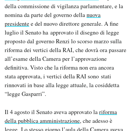
Notifiche mobile
della commissione di vigilanza parlamentare, e la
Regala il Post
nomina da parte del governo della
nuova
Hai bisogno di aiuto?
presidente
e del nuovo direttore generale. A fine
Esci
luglio il Senato ha approvato il disegno di legge
proposto dal governo Renzi lo scorso marzo sulla
riforma dei vertici della RAI, che dovrà ora passare
all’esame della Camera per l’approvazione
definitiva. Visto che la riforma non era ancora
stata approvata, i vertici della RAI sono stati
rinnovati in base alla legge attuale, la cosiddetta
“legge Gasparri”.
Il 4 agosto il Senato aveva approvato la
riforma
della pubblica amministrazione
, che adesso è
legge. Lo stesso giorno l’aula della Camera aveva