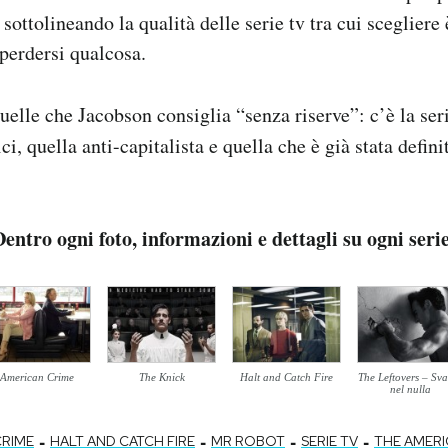
 sottolineando la qualità delle serie tv tra cui scegliere
 perdersi qualcosa.
uelle che Jacobson consiglia “senza riserve”: c’è la ser
i, quella anti-capitalista e quella che è già stata defin
entro ogni foto, informazioni e dettagli su ogni seri
American Crime
The Knick
Halt and Catch Fire
The Leftovers – Sva
nel nulla
-
-
-
-
CRIME
HALT AND CATCH FIRE
MR ROBOT
SERIE TV
THE AMER