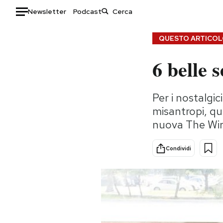
Newsletter
Podcast
Auto
QUESTO ARTICOLO
6 belle 
HOME
Italia
Moda
Per i nostalgi
Mondo
Libri
misantropi, qu
Politica
Consumismi
nuova The Wi
Tecnologia
Storie/Idee
Internet
Ok Boomer!
Condividi
Scienza
Media
Cultura
Europa
Economia
Altrecose
Sport
Mondiali calcio 2026