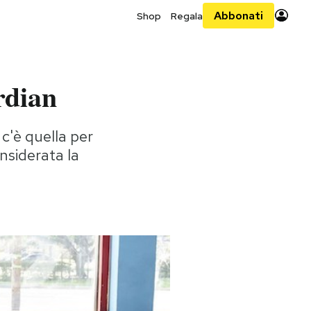
Abbonati
Shop
Regala
ardian
c'è quella per
nsiderata la