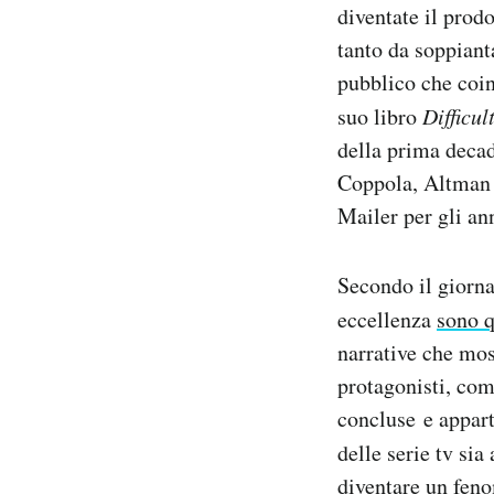
diventate il prod
Notifiche mobile
tanto da soppianta
Regala il Post
Hai bisogno di aiuto?
pubblico che coin
Esci
suo libro
Difficu
della prima decad
Coppola, Altman e
Mailer per gli an
Secondo il giorna
eccellenza
sono q
narrative che mos
protagonisti, com
concluse e appart
delle serie tv sia
diventare un feno