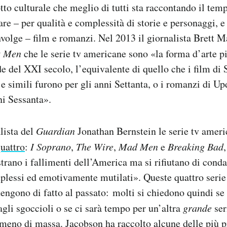
otto culturale che meglio di tutti sta raccontando il tem
re – per qualità e complessità di storie e personaggi, e 
volge – film e romanzi. Nel 2013 il giornalista Brett M
lt Men
che le serie tv americane sono «la forma d’arte pi
e del XXI secolo, l’equivalente di quello che i film di 
 simili furono per gli anni Settanta, o i romanzi di Up
ni Sessanta».
lista del
Guardian
Jonathan Bernstein le serie tv ameri
uattro
:
I Soprano
,
The Wire
,
Mad Men
e
Breaking Bad
trano i fallimenti dell’America ma si rifiutano di conda
plessi ed emotivamente mutilati». Queste quattro serie
engono di fatto al passato: molti si chiedono quindi se
 agli sgoccioli o se ci sarà tempo per un’altra
grande
ser
meno di massa. Jacobson ha raccolto alcune delle più p