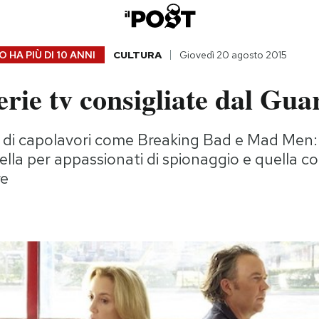
 HA PIÙ DI
10 ANNI
CULTURA
Giovedì 20 agosto 2015
serie tv consigliate dal Gu
ci di capolavori come Breaking Bad e Mad Men: 
ella per appassionati di spionaggio e quella co
re