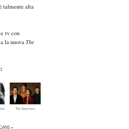
 è talmente alta
ie tv con
ita la nuova
The
e:
niti
The Americans
-
ICANS