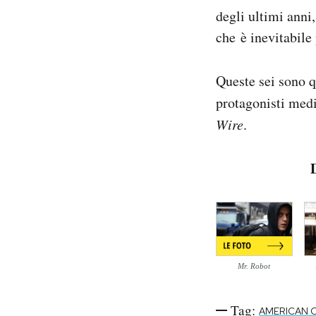
degli ultimi anni,
che è inevitabile
Queste sei sono q
protagonisti medic
Wire
.
D
Mr. Robot
Tag:
AMERICAN 