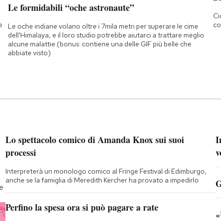
Le formidabili “oche astronaute”
Ci
e
co
Le oche indiane volano oltre i 7mila metri per superare le cime
dell'Himalaya, e il loro studio potrebbe aiutarci a trattare meglio
alcune malattie (bonus: contiene una delle GIF più belle che
abbiate visto)
Lo spettacolo comico di Amanda Knox sui suoi
I
processi
v
Interpreterà un monologo comico al Fringe Festival di Edimburgo,
anche se la famiglia di Meredith Kercher ha provato a impedirlo
G
te
Perfino la spesa ora si può pagare a rate
«