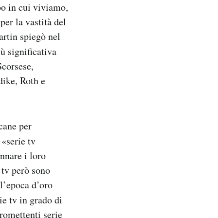
po in cui viviamo,
per la vastità del
artin spiegò nel
ù significativa
Scorsese,
dike, Roth e
cane per
, «serie tv
nnare i loro
 tv però sono
 l’epoca d’oro
ie tv in grado di
romettenti serie