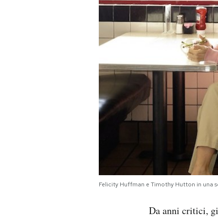
PODCAST
NEWSLETTER
I MIEI PREFERITI
SHOP
CALENDARIO
AREA PERSONALE
Felicity Huffman e Timothy Hutton in una 
Area Personale
Da anni critici, g
Newsletter