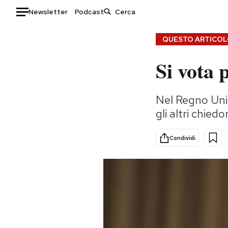
Newsletter
Podcast
Auto
QUESTO ARTICOLO
Si vota 
HOME
Italia
Moda
Nel Regno Unit
Mondo
Libri
gli altri chiedo
Politica
Consumismi
Tecnologia
Storie/Idee
Condividi
Internet
Ok Boomer!
Scienza
Media
Cultura
Europa
Economia
Altrecose
Sport
Mondiali calcio 2026