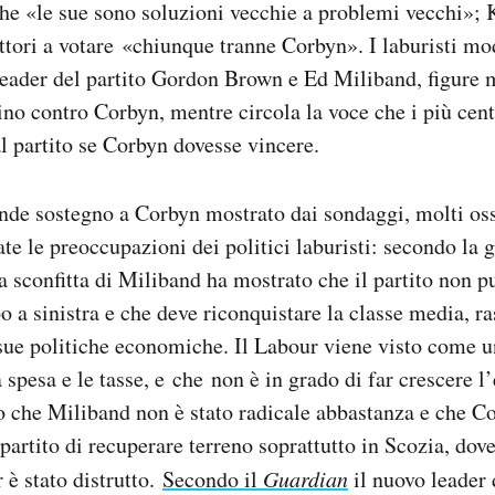
che «le sue sono soluzioni vecchie a problemi vecchi»;
ettori a votare «chiunque tranne Corbyn». I laburisti mo
leader del partito Gordon Brown e Ed Miliband, figure
rino contro Corbyn, mentre circola la voce che i più centr
l partito se Corbyn dovesse vincere.
nde sostegno a Corbyn mostrato dai sondaggi, molti os
te le preoccupazioni dei politici laburisti: secondo la g
la sconfitta di Miliband ha mostrato che il partito non 
o a sinistra e che deve riconquistare la classe media, r
 sue politiche economiche. Il Labour viene visto come u
 spesa e le tasse, e che non è in grado di far crescere l
o che Miliband non è stato radicale abbastanza e che C
partito di recuperare terreno soprattutto in Scozia, dove
 è stato distrutto.
Secondo il
Guardian
il nuovo leader 