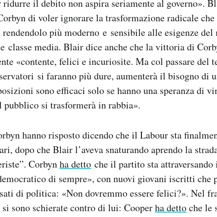
r ridurre il debito non aspira seriamente al governo». B
orbyn di voler ignorare la trasformazione radicale che 
 rendendolo più moderno e sensibile alle esigenze del
le classe media. Blair dice anche che la vittoria di Cor
nte «contente, felici e incuriosite. Ma col passare del
servatori si faranno più dure, aumenterà il bisogno di 
pposizioni sono efficaci solo se hanno una speranza di v
 pubblico si trasformerà in rabbia».
Corbyn hanno risposto dicendo che il Labour sta finalme
nari, dopo che Blair l’aveva snaturando aprendo la strada
eriste”. Corbyn
ha detto
che il partito sta attraversando 
emocratico di sempre», con nuovi giovani iscritti che 
sati di politica: «Non dovremmo essere felici?». Nel f
si sono schierate contro di lui: Cooper
ha detto
che le 