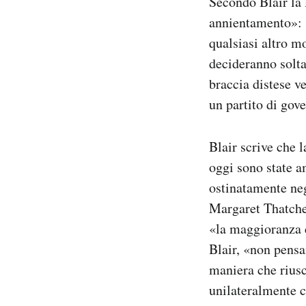
Secondo Blair la 
annientamento»: «
qualsiasi altro m
decideranno solta
braccia distese ve
un partito di gov
Blair scrive che 
oggi sono state a
ostinatamente neg
Margaret Thatcher
«la maggioranza d
Blair, «non pensa
maniera che riusc
unilateralmente c