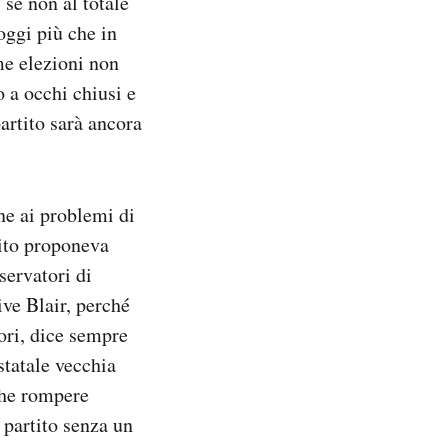
se non al totale
oggi più che in
me elezioni non
 a occhi chiusi e
partito sarà ancora
ne ai problemi di
tito proponeva
servatori di
ive Blair, perché
ori, dice sempre
statale vecchia
 che rompere
 partito senza un