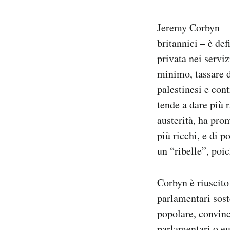
Jeremy Corbyn – c
britannici – è de
privata nei serviz
minimo, tassare d
palestinesi e con
tende a dare più 
austerità, ha pro
più ricchi, e di 
un “ribelle”, poi
Corbyn è riuscito
parlamentari sost
popolare, convinc
parlamentari o eur