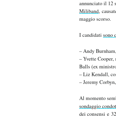
annunciato il 12 
Notifiche mobile
Miliband
, causa
Regala il Post
Hai bisogno di aiuto?
maggio scorso.
Esci
I candidati
sono 
– Andy Burnham, 
– Yvette Cooper, 
Balls (ex ministr
– Liz Kendall, co
– Jeremy Corbyn, 
Al momento sembr
sondaggio condo
dei consensi e 3