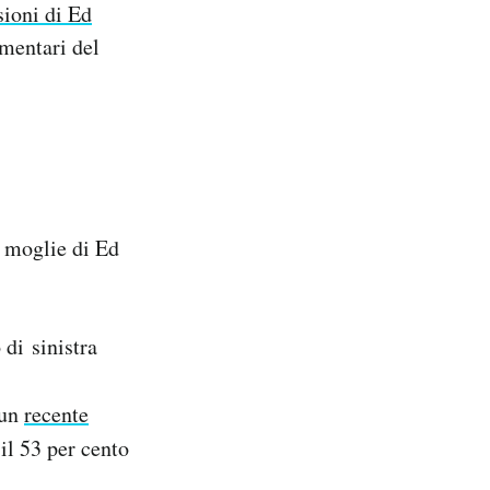
sioni di Ed
amentari del
e moglie di Ed
 di sinistra
 un
recente
il 53 per cento