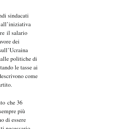
ndi sindacati
all’iniziativa
re il salario
avore dei
 sull’Ucraina
alle politiche di
tando le tasse ai
o descrivono come
rtito.
nto che 36
 sempre più
o di essere
tti necessario