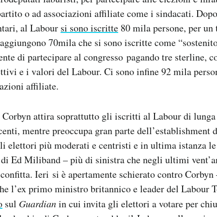
 partito o ad associazioni affiliate come i sindacati. Dopo
tari, al Labour
si sono iscritte
80 mila persone, per un 
 aggiungono 70mila che si sono iscritte come “sostenitor
nte di partecipare al congresso pagando tre sterline, c
ettivi e i valori del Labour. Ci sono infine 92 mila pers
azioni affiliate.
Corbyn attira soprattutto gli iscritti al Labour di lunga 
ecenti, mentre preoccupa gran parte dell’establishment d
i elettori più moderati e centristi e in ultima istanza le
di Ed Miliband – più di sinistra che negli ultimi vent’an
sconfitta. Ieri si è apertamente schierato contro Corby
he l’ex primo ministro britannico e leader del Labour 
o
sul
Guardian
in cui invita gli elettori a votare per ch