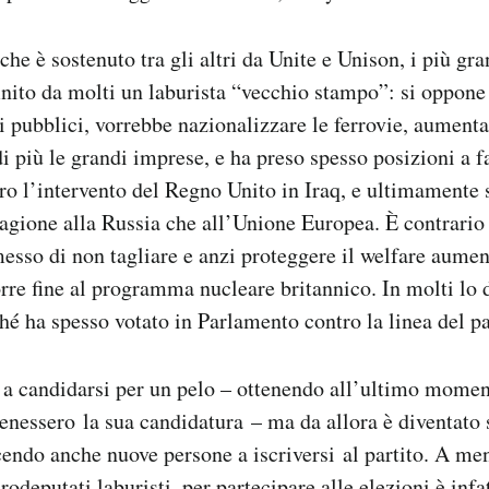
he è sostenuto tra gli altri da Unite e Unison, i più gra
finito da molti un laburista “vecchio stampo”: si oppone 
i pubblici, vorrebbe nazionalizzare le ferrovie, aumenta
i più le grandi imprese, e ha preso spesso posizioni a f
tro l’intervento del Regno Unito in Iraq, e ultimamente
ragione alla Russia che all’Unione Europea. È contrario 
messo di non tagliare e anzi proteggere il welfare aumen
porre fine al programma nucleare britannico. In molti l
ché ha spesso votato in Parlamento contro la linea del pa
 a candidarsi per un pelo – ottenendo all’ultimo mome
enessero la sua candidatura – ma da allora è diventato
endo anche nuove persone a iscriversi al partito. A men
odeputati laburisti, per partecipare alle elezioni è infa