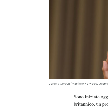
PODCAST
NEWSLETTER
I MIEI PREFERITI
SHOP
CALENDARIO
Jeremy Corbyn (Matthew Horwood/Getty 
AREA PERSONALE
Sono iniziate ogg
Area Personale
britannico
, un pr
Newsletter