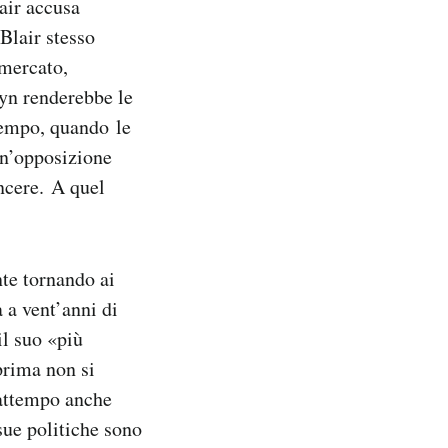
lair accusa
Blair stesso
 mercato,
byn renderebbe le
 tempo, quando le
un’opposizione
incere. A quel
nte tornando ai
 a vent’anni di
il suo «più
prima non si
rattempo anche
sue politiche sono