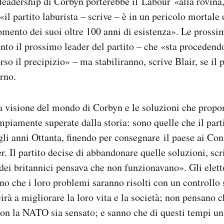
leadership di Corbyn porterebbe il Labour «alla rovina, 
il partito laburista – scrive – è in un pericolo mortale 
omento dei suoi oltre 100 anni di esistenza». Le prossi
nto il prossimo leader del partito – che «sta procedendo
rso il precipizio» – ma stabiliranno, scrive Blair, se il 
erno.
la visione del mondo di Corbyn e le soluzioni che propo
mpiamente superate dalla storia: sono quelle che il par
li anni Ottanta, finendo per consegnare il paese ai Con
. Il partito decise di abbandonare quelle soluzioni, scr
ei britannici pensava che non funzionavano». Gli elett
no che i loro problemi saranno risolti con un controllo 
irà a migliorare la loro vita e la società; non pensano
on la NATO sia sensato; e sanno che di questi tempi un