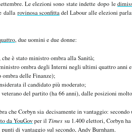
settembre. Le elezioni sono state indette dopo le
dimis
te dalla
rovinosa sconfitta
del Labour alle elezioni parl
quattro
, due uomini e due donne:
che è stato ministro ombra alla Sanità;
ministro ombra degli Interni negli ultimi quattro anni 
o ombra delle Finanze);
nsiderata il candidato più moderato;
veterano del partito (ha 66 anni), dalle posizioni molto
a che Corbyn sia decisamente in vantaggio: secondo
tto da YouGov
per il
Times
su 1.400 elettori, Corbyn ha 
2 punti di vantaggio sul secondo, Andy Burnham.