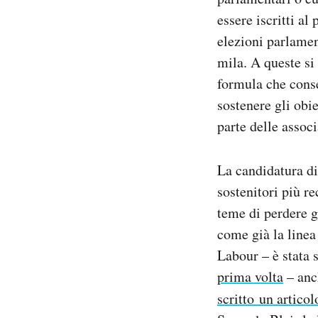
essere iscritti al
elezioni parlamen
mila. A queste si
formula che conse
sostenere gli obi
parte delle associ
La candidatura di 
sostenitori più r
teme di perdere gl
come già la linea 
Labour – è stata 
prima volta
– anc
scritto un articol