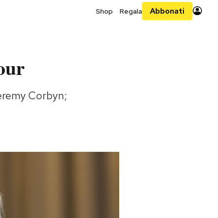
Abbonati
Shop
Regala
bour
 Jeremy Corbyn;