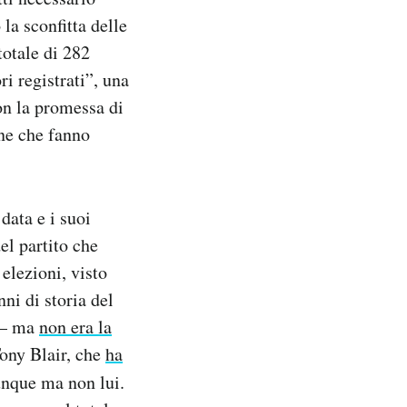
 la sconfitta delle
totale di 282
i registrati”, una
on la promessa di
one che fanno
data e i suoi
el partito che
 elezioni, visto
ni di storia del
n – ma
non era la
Tony Blair, che
ha
iunque ma non lui.