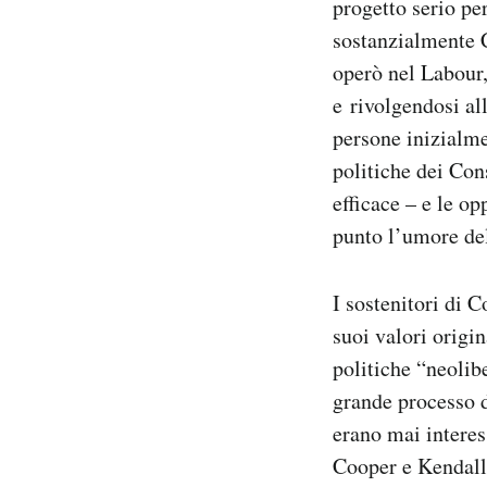
progetto serio pe
sostanzialmente C
operò nel Labour,
e rivolgendosi al
persone inizialme
politiche dei Con
efficace – e le o
punto l’umore del
I sostenitori di 
suoi valori origi
politiche “neolib
grande processo d
erano mai interes
Cooper e Kendall 