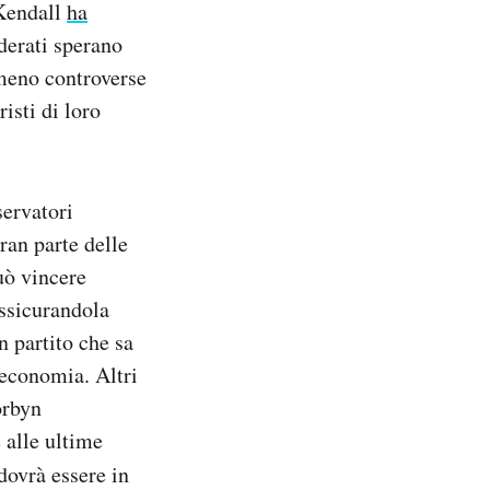
 Kendall
ha
derati sperano
 meno controverse
isti di loro
servatori
ran parte delle
può vincere
assicurandola
n partito che sa
’economia. Altri
orbyn
 alle ultime
dovrà essere in