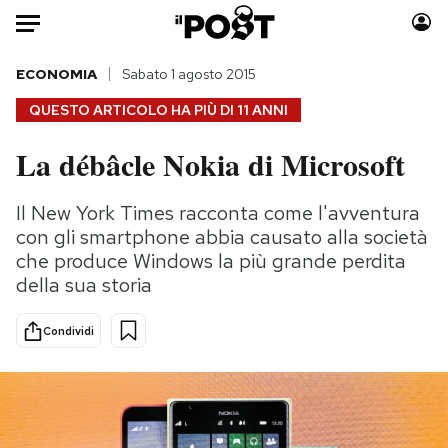
Auto
ECONOMIA
Sabato 1 agosto 2015
QUESTO ARTICOLO HA PIÙ DI
11 ANNI
HOME
La débâcle Nokia di Microsoft
Italia
Moda
Mondo
Libri
Il New York Times racconta come l'avventura
Politica
Consumismi
con gli smartphone abbia causato alla società
Tecnologia
Storie/Idee
che produce Windows la più grande perdita
della sua storia
Internet
Ok Boomer!
Scienza
Media
Condividi
Cultura
Europa
Economia
Altrecose
Sport
Mondiali calcio 2026