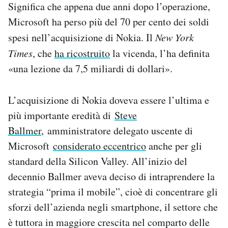
Significa che appena due anni dopo l’operazione,
Notifiche mobile
Microsoft ha perso più del 70 per cento dei soldi
Regala il Post
Hai bisogno di aiuto?
spesi nell’acquisizione di Nokia. Il
New York
Esci
Times
, che
ha ricostruito
la vicenda, l’ha definita
«una lezione da 7,5 miliardi di dollari».
L’acquisizione di Nokia doveva essere l’ultima e
più importante eredità di
Steve
Ballmer
, amministratore delegato uscente di
Microsoft
considerato eccentrico
anche per gli
standard della Silicon Valley. All’inizio del
decennio Ballmer aveva deciso di intraprendere la
strategia “prima il mobile”, cioè di concentrare gli
sforzi dell’azienda negli smartphone, il settore che
è tuttora in maggiore crescita nel comparto delle