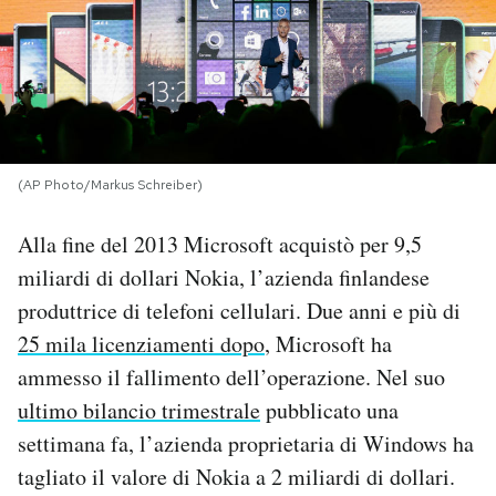
PODCAST
NEWSLETTER
(AP Photo/Markus Schreiber)
I MIEI PREFERITI
Alla fine del 2013 Microsoft acquistò per 9,5
SHOP
miliardi di dollari Nokia, l’azienda finlandese
produttrice di telefoni cellulari. Due anni e più di
CALENDARIO
25 mila licenziamenti dopo
, Microsoft ha
ammesso il fallimento dell’operazione. Nel suo
ultimo bilancio trimestrale
pubblicato una
AREA PERSONALE
settimana fa, l’azienda proprietaria di Windows ha
Area Personale
tagliato il valore di Nokia a 2 miliardi di dollari.
Newsletter