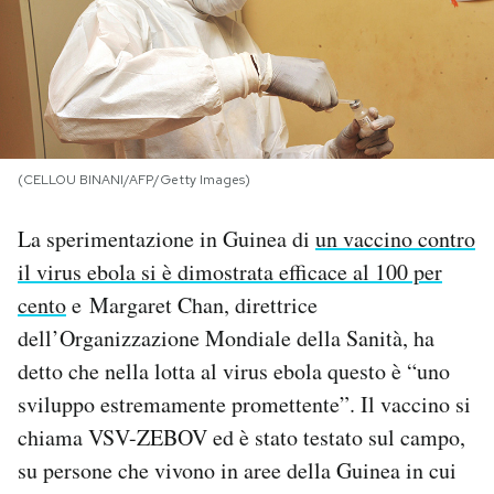
PODCAST
NEWSLETTER
(CELLOU BINANI/AFP/Getty Images)
I MIEI PREFERITI
La sperimentazione in Guinea di
un vaccino contro
SHOP
il virus ebola si è dimostrata efficace al 100 per
cento
e Margaret Chan, direttrice
dell’Organizzazione Mondiale della Sanità, ha
CALENDARIO
detto che nella lotta al virus ebola questo è “uno
sviluppo estremamente promettente”. Il vaccino si
AREA PERSONALE
chiama VSV-ZEBOV ed è stato testato sul campo,
Area Personale
su persone che vivono in aree della Guinea in cui
Newsletter