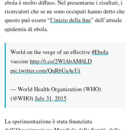
ebola è molto diffuso. Nel presentarne i risultati, i
Notifiche mobile
ricercatori che se ne sono occupati hanno detto che
Regala il Post
questo può essere “
l’inizio della fine
” dell’attuale
Hai bisogno di aiuto?
Esci
epidemia di ebola
.
World on the verge of an effective
#Ebola
vaccine
http://t.co/2WlAbAM6LD
pic.twitter.com/QnRbUaAcUi
— World Health Organization (WHO)
(@WHO)
July 31, 2015
La sperimentazione è stata finanziata
dall’Organizzazione Mondiale della Sanità, dalla