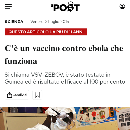
Auto
SCIENZA
Venerdì 31 luglio 2015
QUESTO ARTICOLO HA PIÙ DI
11 ANNI
HOME
C’è un vaccino contro ebola che
Italia
Moda
funziona
Mondo
Libri
Politica
Consumismi
Si chiama VSV-ZEBOV, è stato testato in
Tecnologia
Storie/Idee
Guinea ed è risultato efficace al 100 per cento
Internet
Ok Boomer!
Scienza
Media
Condividi
Cultura
Europa
Economia
Altrecose
Sport
Mondiali calcio 2026