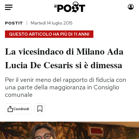
Auto
POSTIT
Martedì 14 luglio 2015
QUESTO ARTICOLO HA PIÙ DI
11 ANNI
HOME
La vicesindaco di Milano Ada
Italia
Moda
Lucia De Cesaris si è dimessa
Mondo
Libri
Politica
Consumismi
Per il venir meno del rapporto di fiducia con
Tecnologia
Storie/Idee
una parte della maggioranza in Consiglio
Internet
Ok Boomer!
comunale
Scienza
Media
Cultura
Europa
Condividi
Economia
Altrecose
Sport
Mondiali calcio 2026