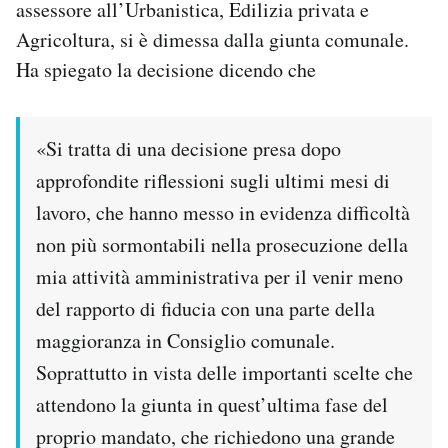
assessore all’Urbanistica, Edilizia privata e
Notifiche mobile
Agricoltura, si è dimessa dalla giunta comunale.
Regala il Post
Ha spiegato la decisione dicendo che
Hai bisogno di aiuto?
Esci
«Si tratta di una decisione presa dopo
approfondite riflessioni sugli ultimi mesi di
lavoro, che hanno messo in evidenza difficoltà
non più sormontabili nella prosecuzione della
mia attività amministrativa per il venir meno
del rapporto di fiducia con una parte della
maggioranza in Consiglio comunale.
Soprattutto in vista delle importanti scelte che
attendono la giunta in quest’ultima fase del
proprio mandato, che richiedono una grande