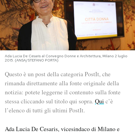
PODCAST
NEWSLETTER
I MIEI PREFERITI
Ada Lucia De Cesaris al Convegno Donne e Architettura, Milano 2 luglio
2015. (ANSA/STEFANO PORTA)
SHOP
Questo è un post della categoria PostIt, che
rimanda direttamente alla fonte originale della
notizia: potete leggerne il contenuto sulla fonte
CALENDARIO
stessa cliccando sul titolo qui sopra.
Qui
c’è
l’elenco di tutti gli ultimi PostIt.
AREA PERSONALE
Area Personale
Ada Lucia De Cesaris, vicesindaco di Milano e
Newsletter