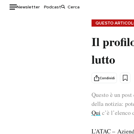
Newsletter
Podcast
Auto
QUESTO ARTICOLO
Il profi
HOME
Italia
Moda
lutto
Mondo
Libri
Politica
Consumismi
Tecnologia
Storie/Idee
Condividi
Internet
Ok Boomer!
Scienza
Media
Questo è un post 
Cultura
Europa
della notizia: pot
Economia
Altrecose
Qui
c’è l’elenco d
Sport
Mondiali calcio 2026
L’ATAC – Azienda