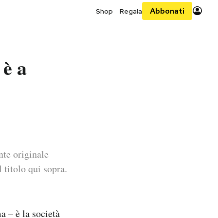
Abbonati
Shop
Regala
 è a
nte originale
 titolo qui sopra.
 – è la società