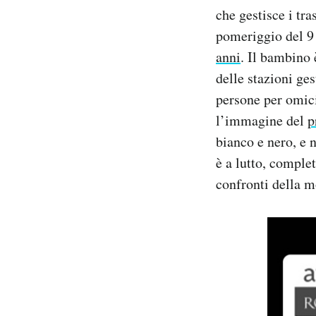
che gestisce i tr
PODCAST
pomeriggio del 9
anni
. Il bambino
NEWSLETTER
delle stazioni ge
persone per omic
l’immagine del
p
I MIEI PREFERITI
bianco e nero, e 
è a lutto, comple
SHOP
confronti della mo
CALENDARIO
AREA PERSONALE
Area Personale
Newsletter