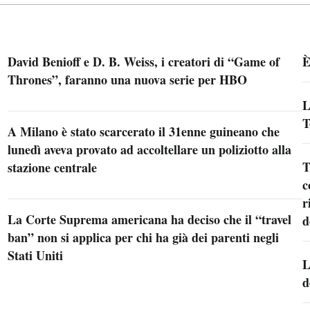
David Benioff e D. B. Weiss, i creatori di “Game of
È
Thrones”, faranno una nuova serie per HBO
L
T
A Milano è stato scarcerato il 31enne guineano che
lunedì aveva provato ad accoltellare un poliziotto alla
T
stazione centrale
c
r
La Corte Suprema americana ha deciso che il “travel
d
ban” non si applica per chi ha già dei parenti negli
Stati Uniti
L
d