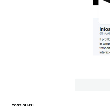
Notifiche mobile
Regala il Post
Hai bisogno di aiuto?
Esci
CONSIGLIATI