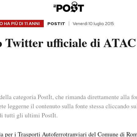
 HA PIÙ DI
11 ANNI
POSTIT
Venerdì 10 luglio 2015
lo Twitter ufficiale di ATAC
della categoria PostIt, che rimanda direttamente alla fo
ete leggerne il contenuto sulla fonte stessa cliccando sul
i tutti gli ultimi PostIt.
 per i Trasporti Autoferrotranviari del Comune di Roma