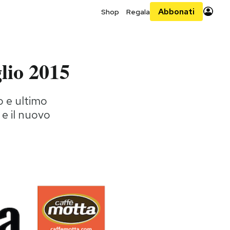
Abbonati
Shop
Regala
lio 2015
o e ultimo
 e il nuovo