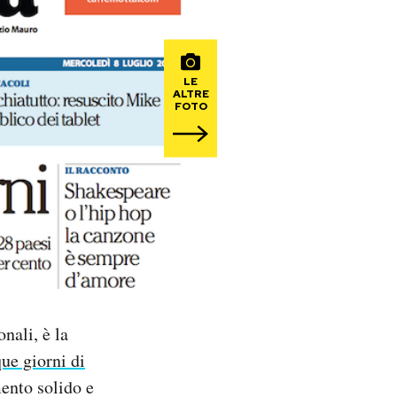
LE
ALTRE
FOTO
nali, è la
ue giorni di
ento solido e