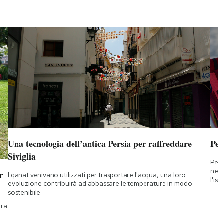
Una tecnologia dell’antica Persia per raffreddare
Pe
Siviglia
Pe
ne
r
I qanat venivano utilizzati per trasportare l'acqua, una loro
l'
evoluzione contribuirà ad abbassare le temperature in modo
sostenibile
ura