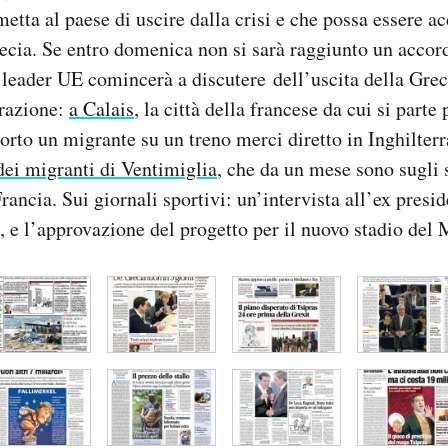
etta al paese di uscire dalla crisi e che possa essere a
recia. Se entro domenica non si sarà raggiunto un accor
 i leader UE comincerà a discutere dell’uscita della Grec
grazione:
a Calais
, la città della francese da cui si parte
rto un migrante su un treno merci diretto in Inghilterra
dei migranti di Ventimiglia
, che da un mese sono sugli s
rancia. Sui giornali sportivi: un’intervista all’ex presid
e l’approvazione del progetto per il nuovo stadio del M