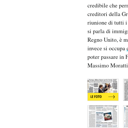
credibile che perm
Notifiche mobile
Regala il Post
creditori della G
Hai bisogno di aiuto?
riunione di tutti
Esci
si parla di immi
Regno Unito, è mo
invece si occupa
poter passare in F
Massimo Moratti, 