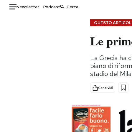
Newsletter
Podcast
Auto
QUESTO ARTICOLO
Le prime
HOME
Italia
Moda
La Grecia ha c
Mondo
Libri
piano di riform
Politica
Consumismi
stadio del Mil
Tecnologia
Storie/Idee
Internet
Ok Boomer!
Condividi
Scienza
Media
Cultura
Europa
Economia
Altrecose
Sport
Mondiali calcio 2026