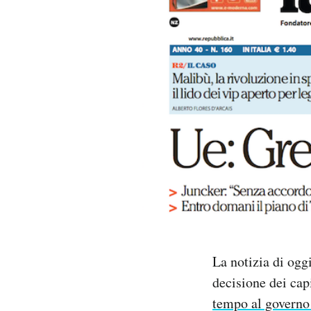
PODCAST
NEWSLETTER
I MIEI PREFERITI
SHOP
CALENDARIO
AREA PERSONALE
La notizia di ogg
decisione dei cap
Area Personale
tempo al governo 
Newsletter