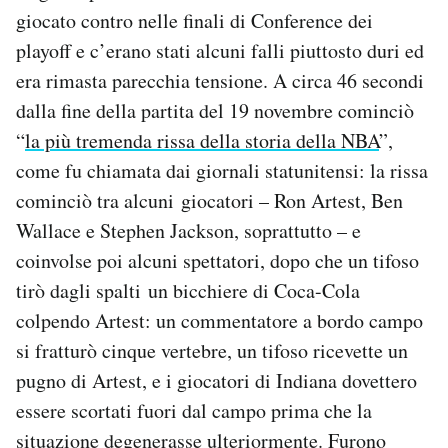
Notifiche mobile
giocato contro nelle finali di Conference dei
Regala il Post
playoff e c’erano stati alcuni falli piuttosto duri ed
Hai bisogno di aiuto?
era rimasta parecchia tensione. A circa 46 secondi
Esci
dalla fine della partita del 19 novembre cominciò
“
la più tremenda rissa della storia della NBA
”,
come fu chiamata dai giornali statunitensi: la rissa
cominciò tra alcuni giocatori – Ron Artest, Ben
Wallace e Stephen Jackson, soprattutto – e
coinvolse poi alcuni spettatori, dopo che un tifoso
tirò dagli spalti un bicchiere di Coca-Cola
colpendo Artest: un commentatore a bordo campo
si fratturò cinque vertebre, un tifoso ricevette un
pugno di Artest, e i giocatori di Indiana dovettero
essere scortati fuori dal campo prima che la
situazione degenerasse ulteriormente. Furono