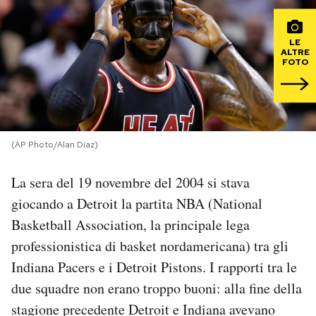
PODCAST
LE
ALTRE
FOTO
NEWSLETTER
I MIEI PREFERITI
(AP Photo/Alan Diaz)
SHOP
La sera del 19 novembre del 2004 si stava
giocando a Detroit la partita NBA (National
CALENDARIO
Basketball Association, la principale lega
professionistica di basket nordamericana) tra gli
AREA PERSONALE
Indiana Pacers e i Detroit Pistons. I rapporti tra le
due squadre non erano troppo buoni: alla fine della
Area Personale
stagione precedente Detroit e Indiana avevano
Newsletter