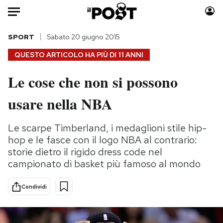
Auto
SPORT
Sabato 20 giugno 2015
QUESTO ARTICOLO HA PIÙ DI
11 ANNI
HOME
Le cose che non si possono
Italia
Moda
usare nella NBA
Mondo
Libri
Politica
Consumismi
Le scarpe Timberland, i medaglioni stile hip-
Tecnologia
Storie/Idee
hop e le fasce con il logo NBA al contrario:
Internet
Ok Boomer!
storie dietro il rigido dress code nel
Scienza
Media
campionato di basket più famoso al mondo
Cultura
Europa
Economia
Altrecose
Condividi
Sport
Mondiali calcio 2026