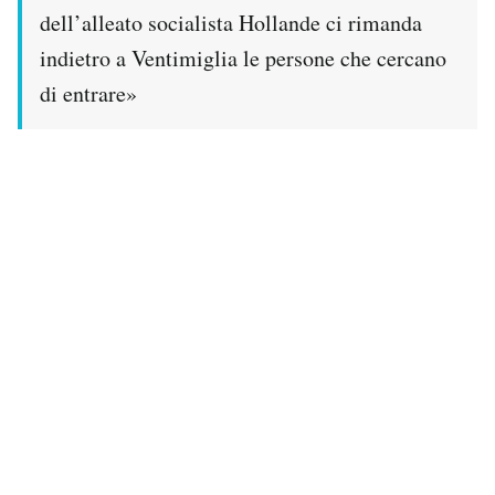
Notifiche mobile
dell’alleato socialista Hollande ci rimanda
Regala il Post
indietro a Ventimiglia le persone che cercano
Hai bisogno di aiuto?
di entrare»
Esci