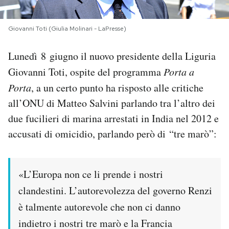
PODCAST
Giovanni Toti (Giulia Molinari - LaPresse)
Lunedì 8 giugno il nuovo presidente della Liguria
NEWSLETTER
Giovanni Toti, ospite del programma
Porta a
Porta
, a un certo punto ha risposto alle critiche
I MIEI PREFERITI
all’ONU di Matteo Salvini parlando tra l’altro dei
due fucilieri di marina arrestati in India nel 2012 e
SHOP
accusati di omicidio, parlando però di “tre marò”:
CALENDARIO
«L’Europa non ce li prende i nostri
AREA PERSONALE
clandestini. L’autorevolezza del governo Renzi
è talmente autorevole che non ci danno
Area Personale
indietro i nostri tre marò e la Francia
Newsletter