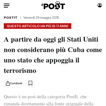
Auto
POSTIT
Venerdì 29 maggio 2015
QUESTO ARTICOLO HA PIÙ DI
11 ANNI
HOME
A partire da oggi gli Stati Uniti
Italia
Moda
non considerano più Cuba come
Mondo
Libri
Politica
Consumismi
uno stato che appoggia il
Tecnologia
Storie/Idee
Internet
Ok Boomer!
terrorismo
Scienza
Media
Cultura
Europa
Condividi
Economia
Altrecose
Sport
Mondiali calcio 2026
Questo è un post della categoria PostIt, che
rimanda direttamente alla fonte originale della