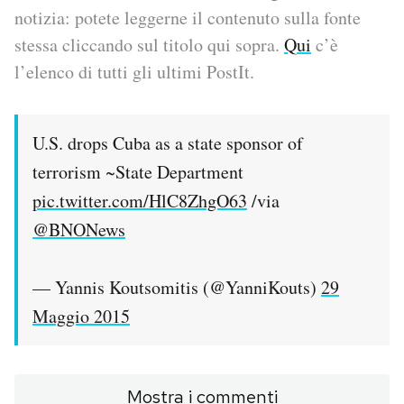
notizia: potete leggerne il contenuto sulla fonte
PODCAST
stessa cliccando sul titolo qui sopra.
Qui
c’è
l’elenco di tutti gli ultimi PostIt.
NEWSLETTER
U.S. drops Cuba as a state sponsor of
I MIEI PREFERITI
terrorism ~State Department
pic.twitter.com/HlC8ZhgO63
/via
SHOP
@BNONews
CALENDARIO
— Yannis Koutsomitis (@YanniKouts)
29
Maggio 2015
AREA PERSONALE
Area Personale
Mostra i commenti
Newsletter