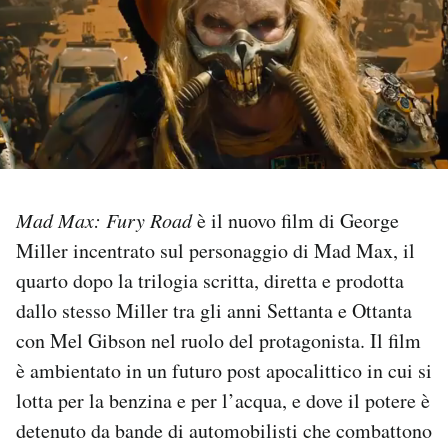
PODCAST
NEWSLETTER
I MIEI PREFERITI
Mad Max: Fury Road
è il nuovo film di George
SHOP
Miller incentrato sul personaggio di Mad Max,
il
quarto dopo la trilogia scritta, diretta e prodotta
CALENDARIO
dallo stesso Miller tra gli anni Settanta e Ottanta
con Mel Gibson nel ruolo del protagonista. Il film
è ambientato in un futuro post apocalittico in cui si
AREA PERSONALE
lotta per la benzina e per l’acqua, e dove il potere è
Area Personale
detenuto da bande di automobilisti che combattono
Newsletter