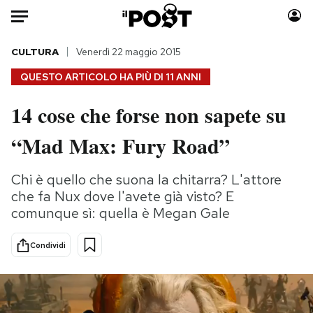
Auto
CULTURA
Venerdì 22 maggio 2015
QUESTO ARTICOLO HA PIÙ DI
11 ANNI
HOME
14 cose che forse non sapete su
Italia
Moda
“Mad Max: Fury Road”
Mondo
Libri
Politica
Consumismi
Chi è quello che suona la chitarra? L'attore
Tecnologia
Storie/Idee
che fa Nux dove l'avete già visto? E
Internet
Ok Boomer!
comunque sì: quella è Megan Gale
Scienza
Media
Cultura
Europa
Condividi
Economia
Altrecose
Sport
Mondiali calcio 2026