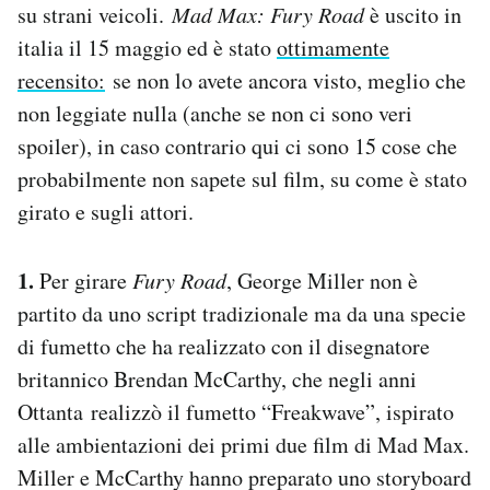
su strani veicoli.
Mad Max: Fury Road
è uscito in
Notifiche mobile
italia il 15 maggio ed è stato
ottimamente
Regala il Post
Hai bisogno di aiuto?
recensito:
se non lo avete ancora visto, meglio che
Esci
non leggiate nulla (anche se non ci sono veri
spoiler), in caso contrario qui ci sono 15 cose che
probabilmente non sapete sul film, su come è stato
girato e sugli attori.
1.
Per girare
Fury Road
, George Miller non è
partito da uno script tradizionale ma da una specie
di fumetto che ha realizzato con il disegnatore
britannico Brendan McCarthy, che negli anni
Ottanta realizzò il fumetto “Freakwave”, ispirato
alle ambientazioni dei primi due film di Mad Max.
Miller e McCarthy hanno preparato uno storyboard