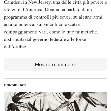
Camden, in New Jersey, una delle città più povere e
Notifiche mobile
violente d’America. Obama ha parlato di un
Regala il Post
programma di controlli più severi su alcune armi
Hai bisogno di aiuto?
ad alta potenza, sui veicoli corazzati e
Esci
equipaggiamenti vari, come le tute mimetiche,
distribuiti dal governo federale alle forze
dell’ordine.
Mostra i commenti
CONSIGLIATI