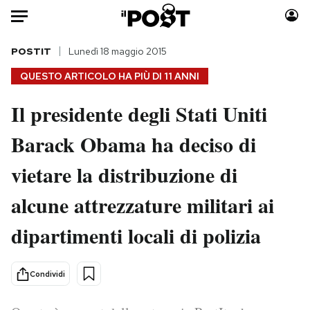
Auto
POSTIT
Lunedì 18 maggio 2015
QUESTO ARTICOLO HA PIÙ DI
11 ANNI
HOME
Il presidente degli Stati Uniti
Italia
Moda
Barack Obama ha deciso di
Mondo
Libri
Politica
Consumismi
vietare la distribuzione di
Tecnologia
Storie/Idee
Internet
Ok Boomer!
alcune attrezzature militari ai
Scienza
Media
dipartimenti locali di polizia
Cultura
Europa
Economia
Altrecose
Condividi
Sport
Mondiali calcio 2026