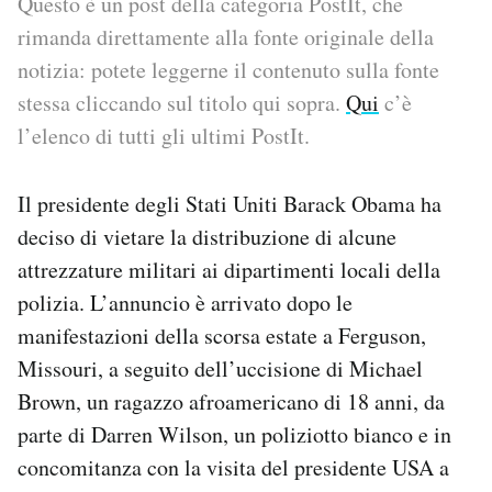
Questo è un post della categoria PostIt, che
rimanda direttamente alla fonte originale della
PODCAST
notizia: potete leggerne il contenuto sulla fonte
stessa cliccando sul titolo qui sopra.
Qui
c’è
NEWSLETTER
l’elenco di tutti gli ultimi PostIt.
I MIEI PREFERITI
Il presidente degli Stati Uniti Barack Obama ha
deciso di vietare la distribuzione di alcune
SHOP
attrezzature militari ai dipartimenti locali della
polizia. L’annuncio è arrivato dopo le
manifestazioni della scorsa estate a Ferguson,
CALENDARIO
Missouri, a seguito dell’uccisione di Michael
Brown, un ragazzo afroamericano di 18 anni, da
AREA PERSONALE
parte di Darren Wilson, un poliziotto bianco e in
Area Personale
concomitanza con la visita del presidente USA a
Newsletter