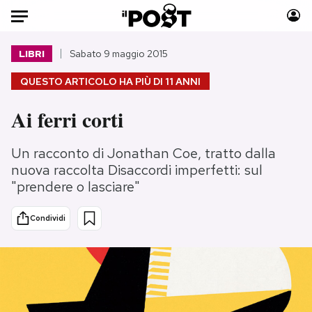
Auto
LIBRI
Sabato 9 maggio 2015
QUESTO ARTICOLO HA PIÙ DI
11 ANNI
HOME
Ai ferri corti
Italia
Moda
Mondo
Libri
Un racconto di Jonathan Coe, tratto dalla
Politica
Consumismi
nuova raccolta Disaccordi imperfetti: sul
Tecnologia
Storie/Idee
"prendere o lasciare"
Internet
Ok Boomer!
Scienza
Media
Condividi
Cultura
Europa
Economia
Altrecose
Sport
Mondiali calcio 2026