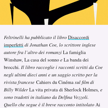
PODCAST
NEWSLETTER
Feltrinelli ha pubblicato il libro
Disaccordi
I MIEI PREFERITI
imperfetti
di Jonathan Coe, lo scrittore inglese
autore fra l’altro dei romanzi
La famiglia
SHOP
Winshaw
,
La casa del sonno
e
La banda dei
brocchi
. Il libro raccoglie i racconti scritti da Coe
CALENDARIO
negli ultimi dieci anni e un saggio scritto per la
rivista francese
Cahiers du Cinéma
sul film di
Billy Wilder
La vita privata di Sherlock Holmes
, e
AREA PERSONALE
sono tradotti in italiano da Delfina Vezzoli.
Area Personale
Quello che segue è il breve racconto intitolato
Ai
Newsletter