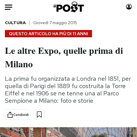
Auto
CULTURA
Giovedì 7 maggio 2015
QUESTO ARTICOLO HA PIÙ DI
11 ANNI
HOME
Le altre Expo, quelle prima di
Italia
Moda
Milano
Mondo
Libri
Politica
Consumismi
La prima fu organizzata a Londra nel 1851, per
Tecnologia
Storie/Idee
quella di Parigi del 1889 fu costruita la Torre
Internet
Ok Boomer!
Eiffel e nel 1906 se ne tenne una al Parco
Scienza
Media
Sempione a Milano: foto e storie
Cultura
Europa
Economia
Altrecose
Condividi
Sport
Mondiali calcio 2026