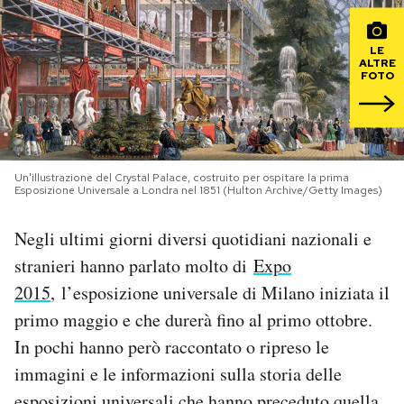
PODCAST
LE
ALTRE
FOTO
NEWSLETTER
I MIEI PREFERITI
Un'illustrazione del Crystal Palace, costruito per ospitare la prima
Esposizione Universale a Londra nel 1851 (Hulton Archive/Getty Images)
SHOP
Negli ultimi giorni diversi quotidiani nazionali e
stranieri hanno parlato molto di
Expo
CALENDARIO
2015
, l’esposizione universale di Milano iniziata il
primo maggio e che durerà fino al primo ottobre.
AREA PERSONALE
In pochi hanno però raccontato o ripreso le
immagini e le informazioni sulla storia delle
Area Personale
Newsletter
esposizioni universali che hanno preceduto quella