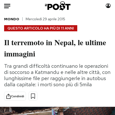
Auto
MONDO
Mercoledì 29 aprile 2015
QUESTO ARTICOLO HA PIÙ DI
11 ANNI
HOME
Il terremoto in Nepal, le ultime
Italia
Moda
immagini
Mondo
Libri
Politica
Consumismi
Tra grandi difficoltà continuano le operazioni
Tecnologia
Storie/Idee
di soccorso a Katmandu e nelle altre città, con
Internet
Ok Boomer!
lunghissime file per raggiungerle in autobus
Scienza
Media
dalla capitale: i morti sono più di 5mila
Cultura
Europa
Economia
Altrecose
Condividi
Sport
Mondiali calcio 2026