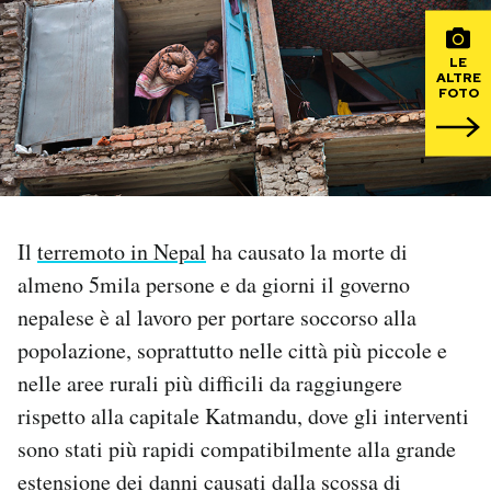
PODCAST
LE
ALTRE
FOTO
NEWSLETTER
I MIEI PREFERITI
Il
terremoto in Nepal
ha causato la morte di
SHOP
almeno 5mila persone e da giorni il governo
nepalese è al lavoro per portare soccorso alla
CALENDARIO
popolazione, soprattutto nelle città più piccole e
nelle aree rurali più difficili da raggiungere
AREA PERSONALE
rispetto alla capitale Katmandu, dove gli interventi
sono stati più rapidi compatibilmente alla grande
Area Personale
estensione dei danni causati dalla scossa di
Newsletter