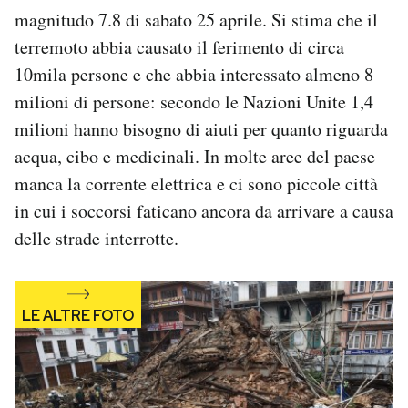
Notifiche mobile
magnitudo 7.8 di sabato 25 aprile. Si stima che il
Regala il Post
terremoto abbia causato il ferimento di circa
Hai bisogno di aiuto?
10mila persone e che abbia interessato almeno 8
Esci
milioni di persone: secondo le Nazioni Unite 1,4
milioni hanno bisogno di aiuti per quanto riguarda
acqua, cibo e medicinali. In molte aree del paese
manca la corrente elettrica e ci sono piccole città
in cui i soccorsi faticano ancora da arrivare a causa
delle strade interrotte.