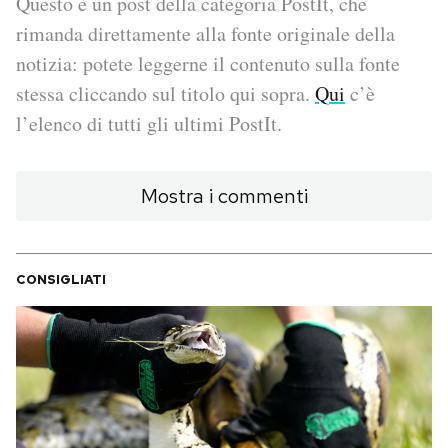
Questo è un post della categoria PostIt, che
rimanda direttamente alla fonte originale della
PODCAST
notizia: potete leggerne il contenuto sulla fonte
stessa cliccando sul titolo qui sopra.
Qui
c’è
NEWSLETTER
l’elenco di tutti gli ultimi PostIt.
I MIEI PREFERITI
Mostra i commenti
SHOP
CONSIGLIATI
CALENDARIO
AREA PERSONALE
Area Personale
Newsletter