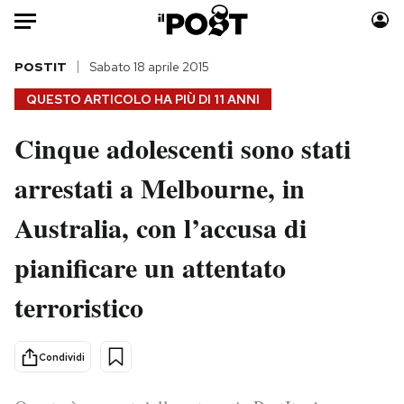
Auto
POSTIT
Sabato 18 aprile 2015
QUESTO ARTICOLO HA PIÙ DI
11 ANNI
HOME
Cinque adolescenti sono stati
Italia
Moda
arrestati a Melbourne, in
Mondo
Libri
Politica
Consumismi
Australia, con l’accusa di
Tecnologia
Storie/Idee
Internet
Ok Boomer!
pianificare un attentato
Scienza
Media
terroristico
Cultura
Europa
Economia
Altrecose
Condividi
Sport
Mondiali calcio 2026