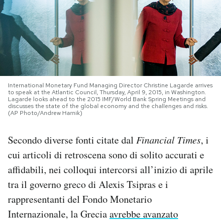
PODCAST
NEWSLETTER
I MIEI PREFERITI
International Monetary Fund Managing Director Christine Lagarde arrives
to speak at the Atlantic Council, Thursday, April 9, 2015, in Washington.
Lagarde looks ahead to the 2015 IMF/World Bank Spring Meetings and
discusses the state of the global economy and the challenges and risks.
(AP Photo/Andrew Harnik)
SHOP
Secondo diverse fonti citate dal
Financial Times
, i
CALENDARIO
cui articoli di retroscena sono di solito accurati e
affidabili, nei colloqui intercorsi all’inizio di aprile
AREA PERSONALE
tra il governo greco di Alexis Tsipras e i
rappresentanti del Fondo Monetario
Area Personale
Internazionale, la Grecia
avrebbe avanzato
Newsletter