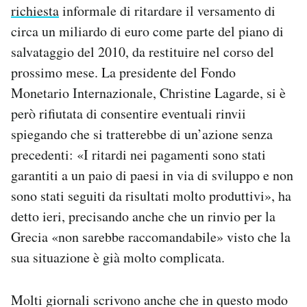
richiesta
informale di ritardare il versamento di
Notifiche mobile
circa un miliardo di euro come parte del piano di
Regala il Post
Hai bisogno di aiuto?
salvataggio del 2010, da restituire nel corso del
Esci
prossimo mese. La presidente del Fondo
Monetario Internazionale, Christine Lagarde, si è
però rifiutata di consentire eventuali rinvii
spiegando che si tratterebbe di un’azione senza
precedenti: «I ritardi nei pagamenti sono stati
garantiti a un paio di paesi in via di sviluppo e non
sono stati seguiti da risultati molto produttivi», ha
detto ieri, precisando anche che un rinvio per la
Grecia «non sarebbe raccomandabile» visto che la
sua situazione è già molto complicata.
Molti giornali scrivono anche che in questo modo