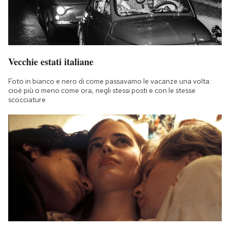
Vecchie estati italiane
Foto in bianco e nero di come passavamo le vacanze una volta:
cioè più o meno come ora, negli stessi posti e con le stesse
scocciature