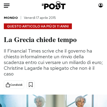
Auto
MONDO
Venerdì 17 aprile 2015
QUESTO ARTICOLO HA PIÙ DI
11 ANNI
HOME
La Grecia chiede tempo
Italia
Moda
Mondo
Libri
Il Financial Times scrive che il governo ha
Politica
Consumismi
chiesto informalmente un rinvio della
Tecnologia
Storie/Idee
scadenza entro cui versare un miliardo di euro;
Christine Lagarde ha spiegato che non è il
Internet
Ok Boomer!
caso
Scienza
Media
Cultura
Europa
Condividi
Economia
Altrecose
Sport
Mondiali calcio 2026