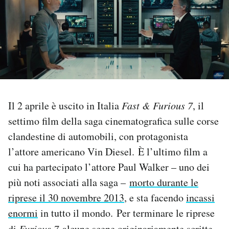
PODCAST
NEWSLETTER
I MIEI PREFERITI
Il 2 aprile è uscito in Italia
Fast & Furious 7
, il
settimo film della saga cinematografica sulle corse
SHOP
clandestine di automobili, con protagonista
l’attore americano Vin Diesel. È l’ultimo film a
CALENDARIO
cui ha partecipato l’attore Paul Walker – uno dei
più noti associati alla saga –
morto durante le
AREA PERSONALE
riprese il 30 novembre 2013
, e sta facendo
incassi
Area Personale
enormi
in tutto il mondo. Per terminare le riprese
Newsletter
di
Furious 7
alcune scene originariamente scritte