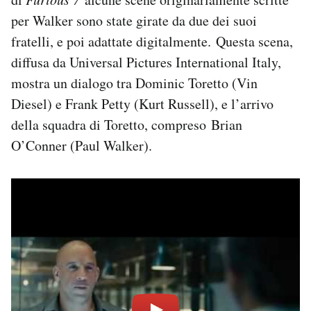
Notifiche mobile
per Walker sono state girate da due dei suoi
Regala il Post
fratelli, e poi adattate digitalmente. Questa scena,
Hai bisogno di aiuto?
diffusa da Universal Pictures International Italy,
Esci
mostra un dialogo tra Dominic Toretto (Vin
Diesel) e Frank Petty (Kurt Russell), e l’arrivo
della squadra di Toretto, compreso Brian
O’Conner (Paul Walker).