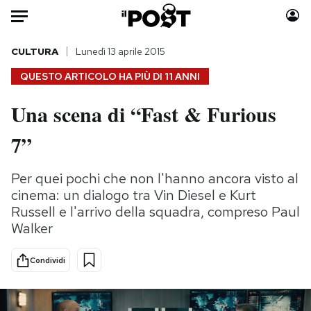
Auto
CULTURA
Lunedì 13 aprile 2015
QUESTO ARTICOLO HA PIÙ DI
11 ANNI
HOME
Una scena di “Fast & Furious
Italia
Moda
7”
Mondo
Libri
Politica
Consumismi
Per quei pochi che non l'hanno ancora visto al
Tecnologia
Storie/Idee
cinema: un dialogo tra Vin Diesel e Kurt
Internet
Ok Boomer!
Russell e l'arrivo della squadra, compreso Paul
Scienza
Media
Walker
Cultura
Europa
Economia
Altrecose
Condividi
Sport
Mondiali calcio 2026