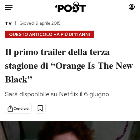
Auto
TV
Giovedì 9 aprile 2015
QUESTO ARTICOLO HA PIÙ DI
11 ANNI
HOME
Il primo trailer della terza
Italia
Moda
stagione di “Orange Is The New
Mondo
Libri
Politica
Consumismi
Black”
Tecnologia
Storie/Idee
Internet
Ok Boomer!
Sarà disponibile su Netflix il 6 giugno
Scienza
Media
Cultura
Europa
Condividi
Economia
Altrecose
Sport
Mondiali calcio 2026