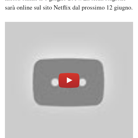
Notifiche mobile
sarà online sul sito Netflix dal prossimo 12 giugno.
Regala il Post
Hai bisogno di aiuto?
Esci