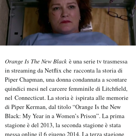
PODCAST
NEWSLETTER
I MIEI PREFERITI
Orange Is The New Black
è una serie tv trasmessa
in streaming da Netflix che racconta la storia di
SHOP
Piper Chapman, una donna condannata a scontare
quindici mesi nel carcere femminile di Litchfield,
CALENDARIO
nel Connecticut. La storia è ispirata alle memorie
di Piper Kerman, dal titolo “Orange Is the New
AREA PERSONALE
Black: My Year in a Women’s Prison”. La prima
stagione è del 2013, la seconda stagione è stata
Area Personale
messa online il 6 giugno 2014. La terza stagione
Newsletter