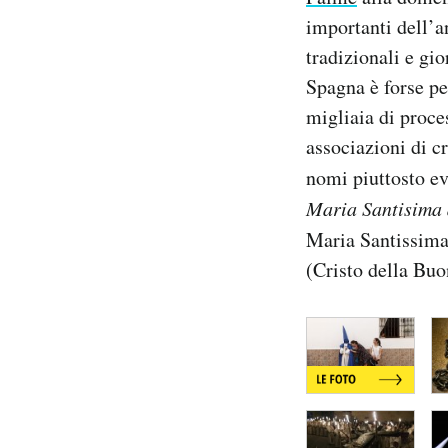
Notifiche mobile
importanti dell’an
Regala il Post
tradizionali e gio
Hai bisogno di aiuto?
Spagna è forse pe
Esci
migliaia di proce
associazioni di cr
nomi piuttosto e
Maria Santisima 
Maria Santissima
(Cristo della Buo