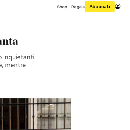
Abbonati
Shop
Regala
anta
o inquietanti
le, mentre