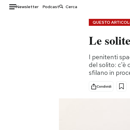
Newsletter
Podcast
Auto
QUESTO ARTICOLO
Le solit
HOME
Italia
Moda
I penitenti sp
Mondo
Libri
del solito: c'è
Politica
Consumismi
sfilano in pro
Tecnologia
Storie/Idee
Internet
Ok Boomer!
Condividi
Scienza
Media
Cultura
Europa
Economia
Altrecose
Sport
Mondiali calcio 2026