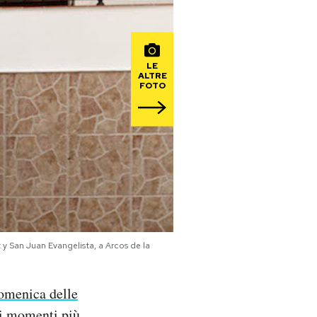
LE
ALTRE
FOTO
y San Juan Evangelista, a Arcos de la
omenica delle
ei momenti più