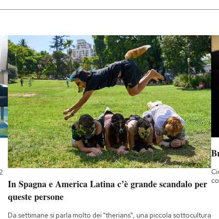
B
Ci
2
co
In Spagna e America Latina c’è grande scandalo per
queste persone
Da settimane si parla molto dei "therians", una piccola sottocultura