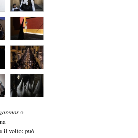
zarenos
o
gna
 il volto: può