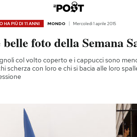
 HA PIÙ DI
11 ANNI
MONDO
Mercoledì 1 aprile 2015
e belle foto della Semana S
agnoli col volto coperto e i cappucci sono men
 chi scherza con loro e chi si bacia alle loro spal
cessione