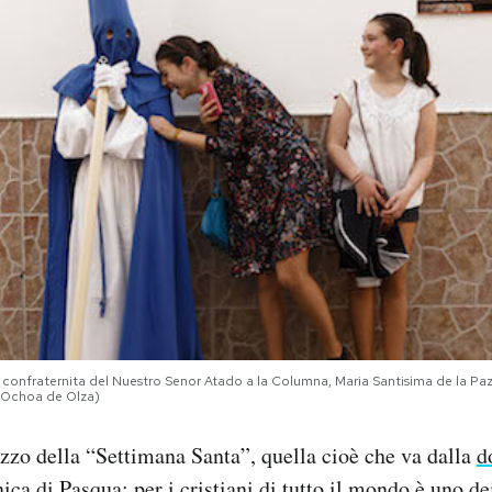
confraternita del Nuestro Senor Atado a la Columna, Maria Santisima de la Paz 
l Ochoa de Olza)
zo della “Settimana Santa”, quella cioè che va dalla
d
ca di Pasqua: per i cristiani di tutto il mondo è uno d