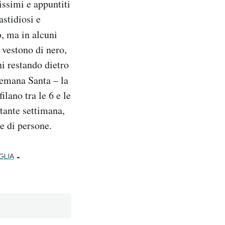
issimi e appuntiti
astidiosi e
o, ma in alcuni
 vestono di nero,
ni restando dietro
 Semana Santa – la
lano tra le 6 e le
tante settimana,
ne di persone.
-
GLIA