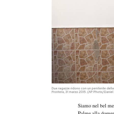
PODCAST
NEWSLETTER
I MIEI PREFERITI
SHOP
CALENDARIO
Due ragazze ridono con un penitente della 
Frontera, 31 marzo 2015. (AP Photo/Danie
AREA PERSONALE
Siamo nel bel mez
Area Personale
Newsletter
Palme
alla domeni