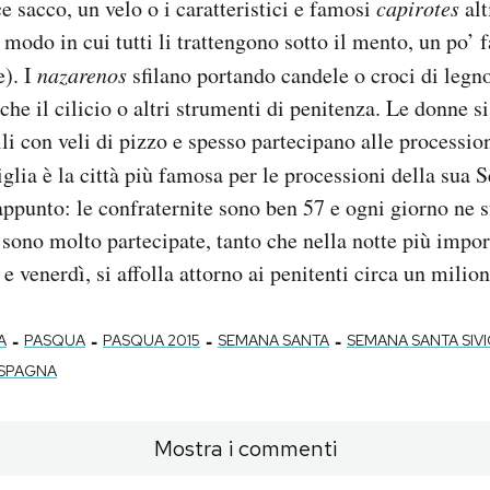
e sacco, un velo o i caratteristici e famosi
capirotes
alt
 modo in cui tutti li trattengono sotto il mento, un po’ f
e). I
nazarenos
sfilano portando candele o croci di legn
he il cilicio o altri strumenti di penitenza. Le donne si
lli con veli di pizzo e spesso partecipano alle processio
iglia è la città più famosa per le processioni della sua
ppunto: le confraternite sono ben 57 e ogni giorno ne sfi
 sono molto partecipate, tanto che nella notte più impor
 e venerdì, si affolla attorno ai penitenti circa un milio
-
-
-
-
A
PASQUA
PASQUA 2015
SEMANA SANTA
SEMANA SANTA SIVI
SPAGNA
Mostra i commenti