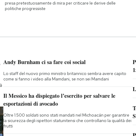
presa pretestuosamente di mira per criticare le derive delle
politiche progressiste
p
Andy Burnham ci sa fare coi social
P
1
Lo staff del nuovo primo ministro britannico sembra avere capito
come si fanno i video alla Mamdani, se non sei Mamdani
rà
L
Il Messico ha dispiegato l’esercito per salvare le
esportazioni di avocado
T
S
Oltre 1.500 soldati sono stati mandati nel Michoacán per garantire
la sicurezza degli ispettori statunitensi che controllano la qualità dei
frutti
P