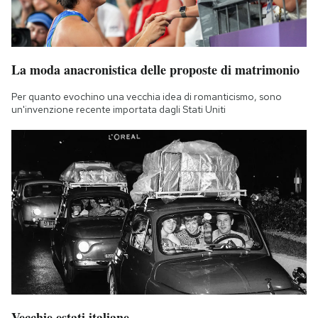
Notifiche mobile
Regala il Post
Hai bisogno di aiuto?
Esci
La moda anacronistica delle proposte di matrimonio
Per quanto evochino una vecchia idea di romanticismo, sono
un'invenzione recente importata dagli Stati Uniti
Vecchie estati italiane