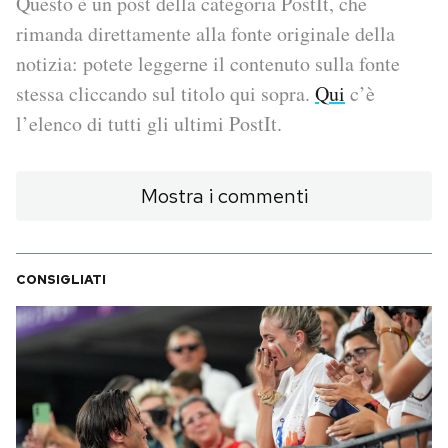
Questo è un post della categoria PostIt, che
rimanda direttamente alla fonte originale della
PODCAST
notizia: potete leggerne il contenuto sulla fonte
stessa cliccando sul titolo qui sopra.
Qui
c’è
NEWSLETTER
l’elenco di tutti gli ultimi PostIt.
I MIEI PREFERITI
Mostra i commenti
SHOP
CONSIGLIATI
CALENDARIO
AREA PERSONALE
Area Personale
Newsletter