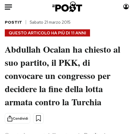
Auto
POSTIT
Sabato 21 marzo 2015
QUESTO ARTICOLO HA PIÙ DI
11 ANNI
HOME
Abdullah Ocalan ha chiesto al
Italia
Moda
suo partito, il PKK, di
Mondo
Libri
Politica
Consumismi
convocare un congresso per
Tecnologia
Storie/Idee
Internet
Ok Boomer!
decidere la fine della lotta
Scienza
Media
armata contro la Turchia
Cultura
Europa
Economia
Altrecose
Condividi
Sport
Mondiali calcio 2026