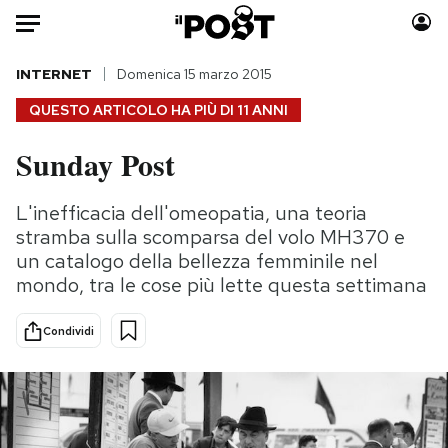
Auto
INTERNET
Domenica 15 marzo 2015
QUESTO ARTICOLO HA PIÙ DI
11 ANNI
HOME
Sunday Post
Italia
Moda
Mondo
Libri
L'inefficacia dell'omeopatia, una teoria
Politica
Consumismi
stramba sulla scomparsa del volo MH370 e
Tecnologia
Storie/Idee
un catalogo della bellezza femminile nel
mondo, tra le cose più lette questa settimana
Internet
Ok Boomer!
Scienza
Media
Condividi
Cultura
Europa
Economia
Altrecose
Sport
Mondiali calcio 2026