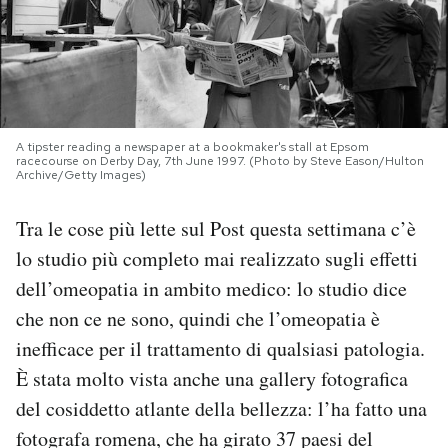
PODCAST
NEWSLETTER
A tipster reading a newspaper at a bookmaker's stall at Epsom
racecourse on Derby Day, 7th June 1997. (Photo by Steve Eason/Hulton
I MIEI PREFERITI
Archive/Getty Images)
Tra le cose più lette sul Post questa settimana c’è
SHOP
lo studio più completo mai realizzato sugli effetti
dell’omeopatia in ambito medico: lo studio dice
CALENDARIO
che non ce ne sono, quindi che l’omeopatia è
inefficace per il trattamento di qualsiasi patologia.
AREA PERSONALE
È stata molto vista anche una gallery fotografica
del cosiddetto atlante della bellezza: l’ha fatto una
Area Personale
fotografa romena, che ha girato 37 paesi del
Newsletter