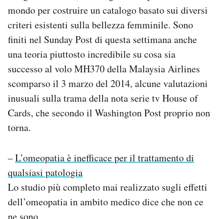
Notifiche mobile
mondo per costruire un catalogo basato sui diversi
Regala il Post
criteri esistenti sulla bellezza femminile. Sono
Hai bisogno di aiuto?
finiti nel Sunday Post di questa settimana anche
Esci
una teoria piuttosto incredibile su cosa sia
successo al volo MH370 della Malaysia Airlines
scomparso il 3 marzo del 2014, alcune valutazioni
inusuali sulla trama della nota serie tv House of
Cards, che secondo il Washington Post proprio non
torna.
–
L’omeopatia è inefficace per il trattamento di
qualsiasi patologia
Lo studio più completo mai realizzato sugli effetti
dell’omeopatia in ambito medico dice che non ce
ne sono